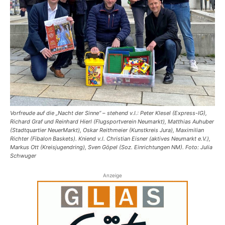
Vorfreude auf die „Nacht der Sinne“ – stehend v.l.: Peter Klesel (Express-IG),
Richard Graf und Reinhard Hierl (Flugsportverein Neumarkt), Matthias Auhuber
(Stadtquartier NeuerMarkt), Oskar Reithmeier (Kunstkreis Jura), Maximilian
Richter (Fibalon Baskets). Kniend v.l. Christian Eisner (aktives Neumarkt e.V.),
Markus Ott (Kreisjugendring), Sven Göpel (Soz. Einrichtungen NM). Foto: Julia
Schwuger
Anzeige