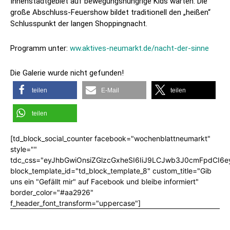
Innenstadtgebiet auf bewegungshungrige Kids warten. Die
große Abschluss-Feuershow bildet traditionell den „heißen“
Schlusspunkt der langen Shoppingnacht.
Programm unter:
ww.aktives-neumarkt.de/nacht-der-sinne
Die Galerie wurde nicht gefunden!
teilen
E-Mail
teilen
teilen
[td_block_social_counter facebook="wochenblattneumarkt"
style=""
tdc_css="eyJhbGwiOnsiZGlzcGxheSI6IiJ9LCJwb3J0cmFpdCI6
block_template_id="td_block_template_8" custom_title="Gib
uns ein "Gefällt mir" auf Facebook und bleibe informiert"
border_color="#aa2926"
f_header_font_transform="uppercase"]