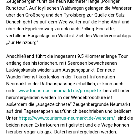
Zeugenbergen führt die neun Kilometer lange „Pöllinger
Rundtour“. Auf idyllischen Waldwegen gelangen die Wanderer
über den Großberg und den Tyrolsberg zur Quelle der Sulz.
Danach geht es auf dem Weg weiter auf die Hohe Ahnt und
über den Eppeleinsweg zurück nach Pölling. Eine alte,
verfallene Burganlage im Wald ist Ziel des Wandervorschlags
„Zur Heinzburg“.
Anschließend führt die insgesamt 9,5 Kilometer lange Tour
entlang des historischen, mit Seerosen bewachsenen
Ludwigskanals wieder zum Ausgangspunkt. Der neue
Wanderflyer ist kostenlos in der Tourist-Information
Neumarkt in der Rathauspassage erhältlich, er kann auch
unter
www.tourismus-neumarkt.de/prospekte
bestellt oder
heruntergeladen werden. In der Wendebroschüre ist
außerdem die „ausgezeichnete“ Zeugenbergrunde Neumarkt
auf drei Tagesetappen ausführlich beschrieben und bebildert.
Unter
https://www.tourismus-neumarkt.de/wandern/
sind die
beiden neuen Extratouren mit gelistet und die Wege können
hierüber sogar als gpx.-Datei heruntergeladen werden.