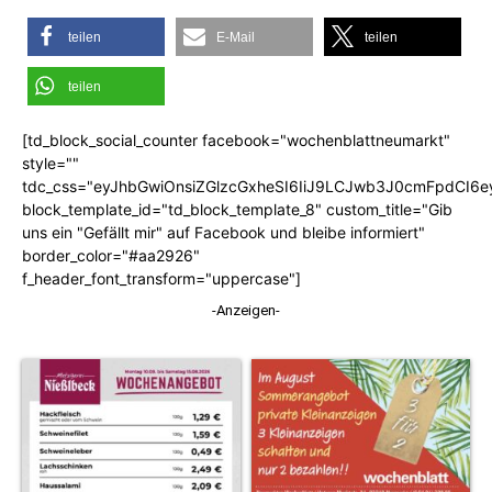
teilen
E-Mail
teilen
teilen
[td_block_social_counter facebook="wochenblattneumarkt"
style=""
tdc_css="eyJhbGwiOnsiZGlzcGxheSI6IiJ9LCJwb3J0cmFpdCI6
block_template_id="td_block_template_8" custom_title="Gib
uns ein "Gefällt mir" auf Facebook und bleibe informiert"
border_color="#aa2926"
f_header_font_transform="uppercase"]
-Anzeigen-