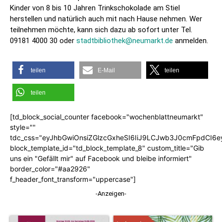
Kinder von 8 bis 10 Jahren Trinkschokolade am Stiel
herstellen und natürlich auch mit nach Hause nehmen. Wer
teilnehmen möchte, kann sich dazu ab sofort unter Tel.
09181 4000 30 oder
stadtbibliothek@neumarkt.de
anmelden.
teilen
E-Mail
teilen
teilen
[td_block_social_counter facebook="wochenblattneumarkt"
style=""
tdc_css="eyJhbGwiOnsiZGlzcGxheSI6IiJ9LCJwb3J0cmFpdCI6
block_template_id="td_block_template_8" custom_title="Gib
uns ein "Gefällt mir" auf Facebook und bleibe informiert"
border_color="#aa2926"
f_header_font_transform="uppercase"]
-Anzeigen-