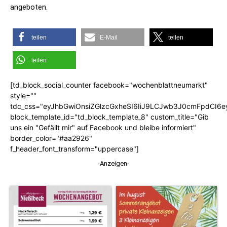
angeboten.
teilen
E-Mail
teilen
teilen
[td_block_social_counter facebook="wochenblattneumarkt"
style=""
tdc_css="eyJhbGwiOnsiZGlzcGxheSI6IiJ9LCJwb3J0cmFpdCI6
block_template_id="td_block_template_8" custom_title="Gib
uns ein "Gefällt mir" auf Facebook und bleibe informiert"
border_color="#aa2926"
f_header_font_transform="uppercase"]
-Anzeigen-