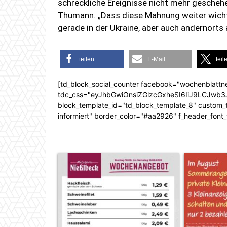
schreckliche Ereignisse nicht mehr gesche
Thumann. „Dass diese Mahnung weiter wichti
gerade in der Ukraine, aber auch andernorts 
teilen
E-Mail
teil
[td_block_social_counter facebook="wochenblattn
tdc_css="eyJhbGwiOnsiZGlzcGxheSI6IiJ9LCJw
block_template_id="td_block_template_8" custom_ti
informiert" border_color="#aa2926" f_header_font