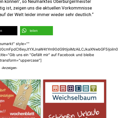
hen können“, so Neumarktes Oberbürgermeister
g ist, zeigen uns die aktuellen Vorkommnisse
auf der Welt leider immer wieder sehr deutlich.“
en
teilen
eumarkt" style=""
b3J0cmFpdCI6eyJtYXJnaW4tYm90dG9tIjoiMzAiLCJkaXNwbGF5Ijoi
tle="Gib uns ein "Gefällt mir" auf Facebook und bleibe
_transform="uppercase"]
-Anzeigen-