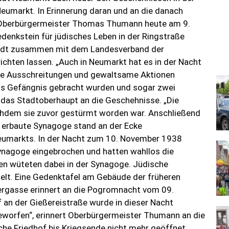
umarkt. In Erinnerung daran und an die danach
 Oberbürgermeister Thomas Thumann heute am 9.
enkstein für jüdisches Leben in der Ringstraße
Stadt zusammen mit dem Landesverband der
ichten lassen. „Auch in Neumarkt hat es in der Nacht
e Ausschreitungen und gewaltsame Aktionen
ins Gefängnis gebracht wurden und sogar zwei
t das Stadtoberhaupt an die Geschehnisse. „Die
chdem sie zuvor gestürmt worden war. Anschließend
 erbaute Synagoge stand an der Ecke
eumarkts. In der Nacht zum 10. November 1938
ynagoge eingebrochen und hatten wahllos die
en wüteten dabei in der Synagoge. Jüdische
lt. Eine Gedenktafel am Gebäude der früheren
ergasse erinnert an die Pogromnacht vom 09.
 an der Gießereistraße wurde in dieser Nacht
worfen“, erinnert Oberbürgermeister Thumann an die
che Friedhof bis Kriegsende nicht mehr geöffnet