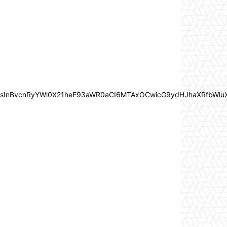
In0sInBvcnRyYWl0X21heF93aWR0aCI6MTAxOCwicG9ydHJhaXRfbWlu