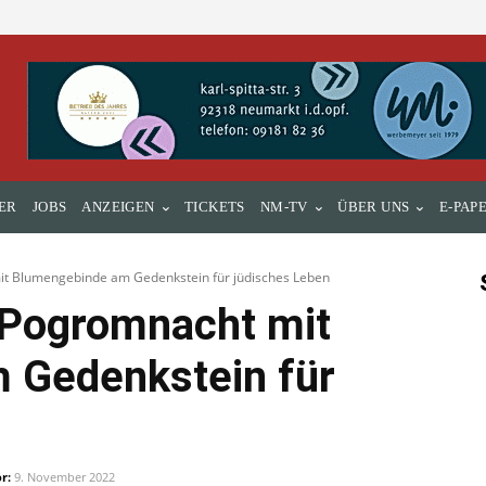
ER
JOBS
ANZEIGEN
TICKETS
NM-TV
ÜBER UNS
E-PAP
it Blumengebinde am Gedenkstein für jüdisches Leben
 Pogromnacht mit
 Gedenkstein für
r:
9. November 2022