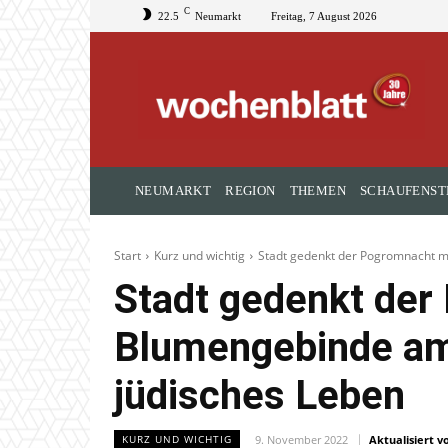
C
22.5
Neumarkt
Freitag, 7 August 2026
NEUMARKT
REGION
THEMEN
SCHAUFENST
Start
Kurz und wichtig
Stadt gedenkt der Pogromnacht m
Stadt gedenkt der
Blumengebinde am
jüdisches Leben
9. November 2022
Aktualisiert vo
KURZ UND WICHTIG