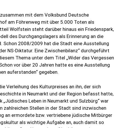
adt zusammen mit dem Volksbund Deutsche
dhof am Föhrenweg mit über 5.000 Toten als
teil Wolfstein steht darüber hinaus ein Friedenspark,
dell des Durchgangslagers als Erinnerung an die
d. Schon 2008/2009 hat die Stadt eine Ausstellung
r NS-Diktatur. Eine Zwischenbilanz“ durchgeführt
 diesem Thema unter dem Titel „Wider das Vergessen
chon vor über 20 Jahren hatte es eine Ausstellung
inen auferstanden“ gegeben.
e Verleihung des Kulturpreises an ihn, der sich
Geschichte in Neumarkt und der Region befasst hatte,
 „Jüdisches Leben in Neumarkt und Sulzbürg“ war
n zahlreichen Stellen in der Stadt sind inzwischen
ng an ermordete bzw. vertriebene jüdische Mitbürger
gskultur als wichtige Aufgabe an, auch damit so