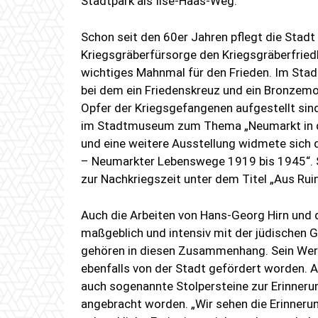
Stadtpark als Ilse-Haas-Weg.
Schon seit den 60er Jahren pflegt die St
Kriegsgräberfürsorge den Kriegsgräberfrie
wichtiges Mahnmal für den Frieden. Im Stadt
bei dem ein Friedenskreuz und ein Bronzemo
Opfer der Kriegsgefangenen aufgestellt sin
im Stadtmuseum zum Thema „Neumarkt in de
und eine weitere Ausstellung widmete sich
– Neumarkter Lebenswege 1919 bis 1945“. S
zur Nachkriegszeit unter dem Titel „Aus Ru
Auch die Arbeiten von Hans-Georg Hirn und di
maßgeblich und intensiv mit der jüdischen 
gehören in diesen Zusammenhang. Sein Werk
ebenfalls von der Stadt gefördert worden. A
auch sogenannte Stolpersteine zur Erinneru
angebracht worden. „Wir sehen die Erinnerun