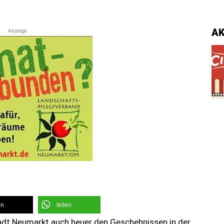
A
Anzeige
en
teilen
tadt Neumarkt auch heuer den Geschehnissen in der