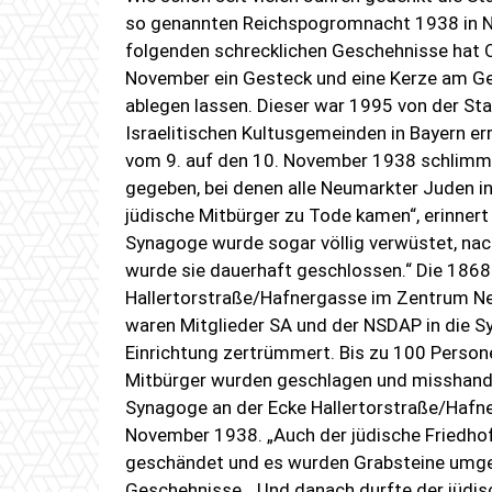
so genannten Reichspogromnacht 1938 in Ne
folgenden schrecklichen Geschehnisse hat
November ein Gesteck und eine Kerze am Ged
ablegen lassen. Dieser war 1995 von der 
Israelitischen Kultusgemeinden in Bayern err
vom 9. auf den 10. November 1938 schlimm
gegeben, bei denen alle Neumarkter Juden 
jüdische Mitbürger zu Tode kamen“, erinner
Synagoge wurde sogar völlig verwüstet, na
wurde sie dauerhaft geschlossen.“ Die 1868
Hallertorstraße/Hafnergasse im Zentrum N
waren Mitglieder SA und der NSDAP in die S
Einrichtung zertrümmert. Bis zu 100 Person
Mitbürger wurden geschlagen und misshande
Synagoge an der Ecke Hallertorstraße/Hafn
November 1938. „Auch der jüdische Friedhof
geschändet und es wurden Grabsteine umge
Geschehnisse. „Und danach durfte der jüdis