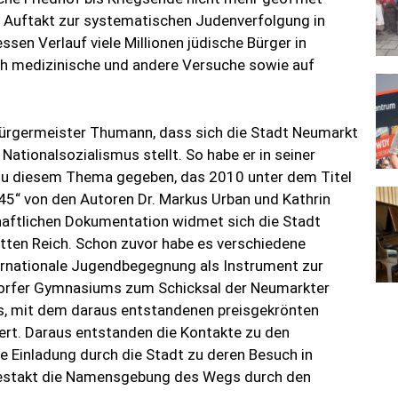
r Auftakt zur systematischen Judenverfolgung in
ssen Verlauf viele Millionen jüdische Bürger in
ch medizinische und andere Versuche sowie auf
rgermeister Thumann, dass sich die Stadt Neumarkt
Nationalsozialismus stellt. So habe er in seiner
 zu diesem Thema gegeben, das 2010 unter dem Titel
5“ von den Autoren Dr. Markus Urban und Kathrin
chaftlichen Dokumentation widmet sich die Stadt
tten Reich. Schon zuvor habe es verschiedene
ternationale Jugendbegegnung als Instrument zur
orfer Gymnasiums zum Schicksal der Neumarkter
as, mit dem daraus entstandenen preisgekrönten
ert. Daraus entstanden die Kontakte zu den
e Einladung durch die Stadt zu deren Besuch in
Festakt die Namensgebung des Wegs durch den