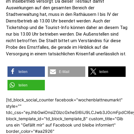
im Inselbetrieb versorgt. Da dieser Testlauf damit
Auswirkungen auf den gesamten Bereich der
Stadtverwaltung hat, muss in den Rathäusern I bis IV der
Dienstbetrieb ab 13.00 Uhr beendet werden. Auch der
Ticketshop und die Tourist-Info können daher an diesem Tag
nur bis 13.00 Uhr betrieben werden. Die Außenstellen sind
nicht betroffen. Die Stadt bittet um Verständnis für diese
Probe des Ernstfalles, die gerade im Hinblick auf die
Versorgung in einem tatsächlichen Krisenfall unerlässlich ist.
teilen
E-Mail
teilen
teilen
[td_block_social_counter facebook="wochenblattneumarkt"
style=""
tdc_css="eyJhbGwiOnsiZGlzcGxheSI6IiJ9LCJwb3J0cmFpdCI6
block_template_id="td_block_template_8" custom_title="Gib
uns ein "Gefällt mir" auf Facebook und bleibe informiert"
border_color="#aa2926"