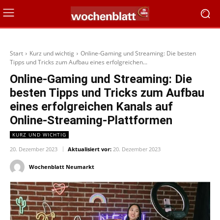
Start
Kurz und wichtig
Online-Gaming und Streaming: Die besten
Tipps und Tricks zum Aufbau eines erfolgreichen...
Online-Gaming und Streaming: Die
besten Tipps und Tricks zum Aufbau
eines erfolgreichen Kanals auf
Online-Streaming-Plattformen
KURZ UND WICHTIG
20. Dezember 2023
Aktualisiert vor:
20. Dezember 2023
Wochenblatt Neumarkt