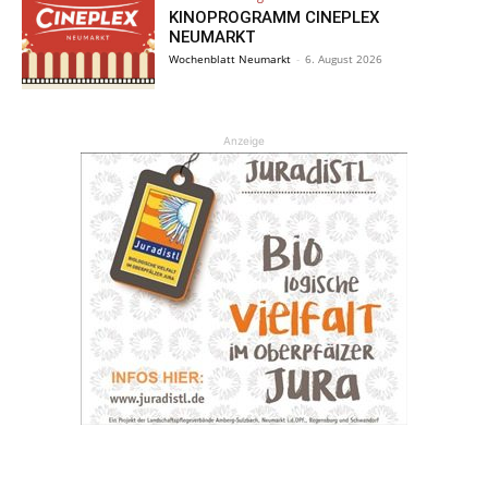
KINOPROGRAMM CINEPLEX
NEUMARKT
Wochenblatt Neumarkt
-
6. August 2026
Anzeige