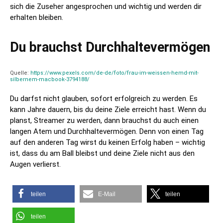
sich die Zuseher angesprochen und wichtig und werden dir
erhalten bleiben.
Du brauchst Durchhaltevermögen
Quelle:
https://www.pexels.com/de-de/foto/frau-im-weissen-hemd-mit-
silbernem-macbook-3794188/
Du darfst nicht glauben, sofort erfolgreich zu werden. Es
kann Jahre dauern, bis du deine Ziele erreicht hast. Wenn du
planst, Streamer zu werden, dann brauchst du auch einen
langen Atem und Durchhaltevermögen. Denn von einen Tag
auf den anderen Tag wirst du keinen Erfolg haben – wichtig
ist, dass du am Ball bleibst und deine Ziele nicht aus den
Augen verlierst.
teilen
E-Mail
teilen
teilen