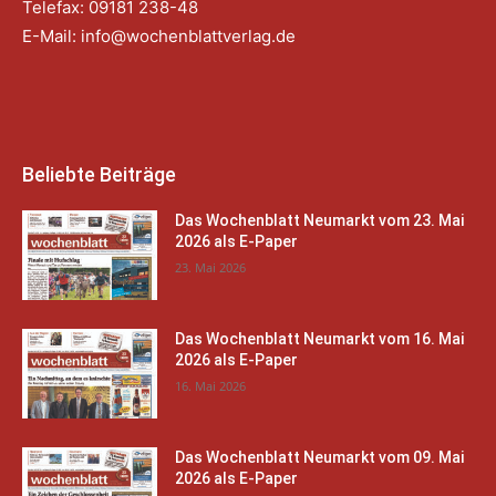
Telefax: 09181 238-48
E-Mail:
info@wochenblattverlag.de
Beliebte Beiträge
Das Wochenblatt Neumarkt vom 23. Mai
2026 als E-Paper
23. Mai 2026
Das Wochenblatt Neumarkt vom 16. Mai
2026 als E-Paper
16. Mai 2026
Das Wochenblatt Neumarkt vom 09. Mai
2026 als E-Paper