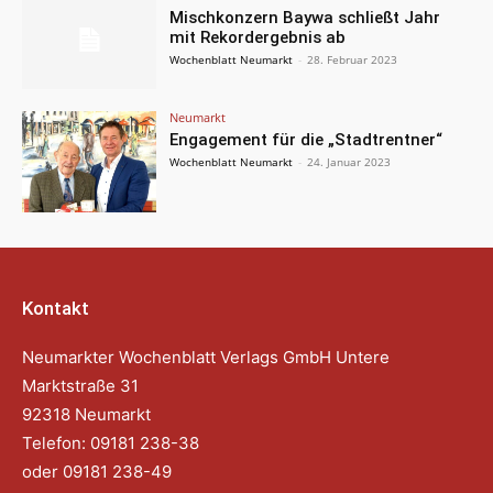
Mischkonzern Baywa schließt Jahr
mit Rekordergebnis ab
Wochenblatt Neumarkt
-
28. Februar 2023
Neumarkt
Engagement für die „Stadtrentner“
Wochenblatt Neumarkt
-
24. Januar 2023
Kontakt
Neumarkter Wochenblatt Verlags GmbH Untere
Marktstraße 31
92318 Neumarkt
Telefon: 09181 238-38
oder 09181 238-49