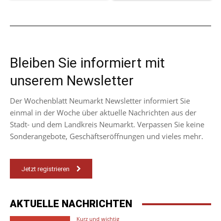
Bleiben Sie informiert mit
unserem Newsletter
Der Wochenblatt Neumarkt Newsletter informiert Sie
einmal in der Woche über aktuelle Nachrichten aus der
Stadt- und dem Landkreis Neumarkt. Verpassen Sie keine
Sonderangebote, Geschäftseröffnungen und vieles mehr.
Jetzt registrieren
AKTUELLE NACHRICHTEN
Kurz und wichtig