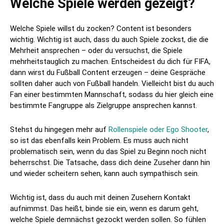
Welche Spiele werden gezeigt?
Welche Spiele willst du zocken? Content ist besonders
wichtig. Wichtig ist auch, dass du auch Spiele zockst, die die
Mehrheit ansprechen – oder du versuchst, die Spiele
mehrheitstauglich zu machen. Entscheidest du dich für FIFA,
dann wirst du Fußball Content erzeugen – deine Gespräche
sollten daher auch von Fußball handeln. Vielleicht bist du auch
Fan einer bestimmten Mannschaft, sodass du hier gleich eine
bestimmte Fangruppe als Zielgruppe ansprechen kannst.
Stehst du hingegen mehr auf
Rollenspiele oder Ego Shooter
,
so ist das ebenfalls kein Problem. Es muss auch nicht
problematisch sein, wenn du das Spiel zu Beginn noch nicht
beherrschst. Die Tatsache, dass dich deine Zuseher dann hin
und wieder scheitern sehen, kann auch sympathisch sein.
Wichtig ist, dass du auch mit deinen Zusehern Kontakt
aufnimmst. Das heißt, binde sie ein, wenn es darum geht,
welche Spiele demnächst gezockt werden sollen. So fühlen