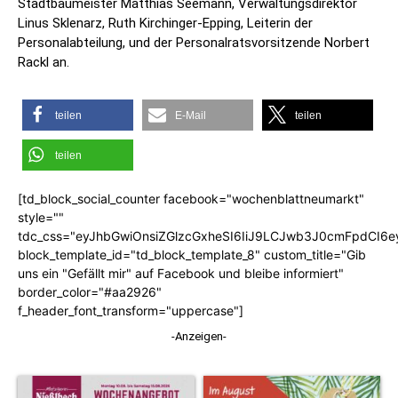
Stadtbaumeister Matthias Seemann, Verwaltungsdirektor
Linus Sklenarz, Ruth Kirchinger-Epping, Leiterin der
Personalabteilung, und der Personalratsvorsitzende Norbert
Rackl an.
teilen
E-Mail
teilen
teilen
[td_block_social_counter facebook="wochenblattneumarkt"
style=""
tdc_css="eyJhbGwiOnsiZGlzcGxheSI6IiJ9LCJwb3J0cmFpdCI6
block_template_id="td_block_template_8" custom_title="Gib
uns ein "Gefällt mir" auf Facebook und bleibe informiert"
border_color="#aa2926"
f_header_font_transform="uppercase"]
-Anzeigen-