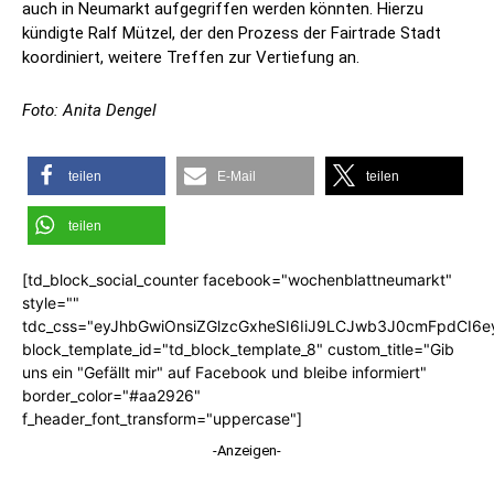
auch in Neumarkt aufgegriffen werden könnten. Hierzu
kündigte Ralf Mützel, der den Prozess der Fairtrade Stadt
koordiniert, weitere Treffen zur Vertiefung an.
Foto: Anita Dengel
teilen
E-Mail
teilen
teilen
[td_block_social_counter facebook="wochenblattneumarkt"
style=""
tdc_css="eyJhbGwiOnsiZGlzcGxheSI6IiJ9LCJwb3J0cmFpdCI6
block_template_id="td_block_template_8" custom_title="Gib
uns ein "Gefällt mir" auf Facebook und bleibe informiert"
border_color="#aa2926"
f_header_font_transform="uppercase"]
-Anzeigen-