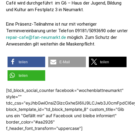
Café wird durchgeführt im G6 – Haus der Jugend, Bildung
und Kultur am Festplatz 3 in Neumarkt.
Eine Präsenz-Teilnahme ist nur mit vorheriger
Terminvereinbarung unter Telefon 09181/5093690 oder unter
repair-cafe@fan-neumarkt.de
möglich. Zum Schutz der
Anwesenden gilt weiterhin die Maskenpflicht.
teilen
E-Mail
teilen
teilen
[td_block_social_counter facebook="wochenblattneumarkt"
style=""
tdc_css="eyJhbGwiOnsiZGlzcGxheSI6IiJ9LCJwb3J0cmFpdCI6
block_template_id="td_block_template_8" custom_title="Gib
uns ein "Gefällt mir" auf Facebook und bleibe informiert"
border_color="#aa2926"
f_header_font_transform="uppercase"]