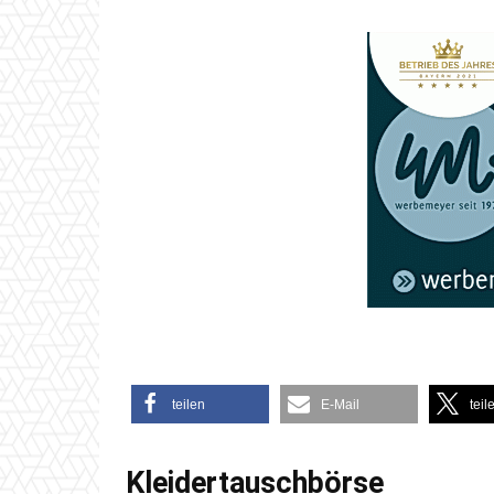
teilen
E-Mail
teil
Kleidertauschbörse