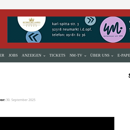
ER
JOBS
ANZEIGEN
TICKETS
NM-TV
ÜBER UNS
E-PAP
vor:
30. September 2025