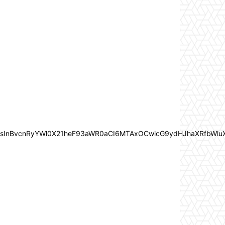
In0sInBvcnRyYWl0X21heF93aWR0aCI6MTAxOCwicG9ydHJhaXRfbWlu