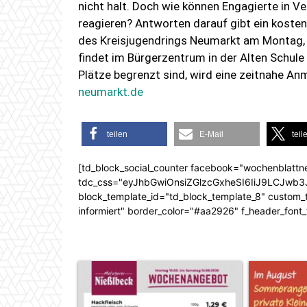
nicht halt. Doch wie können Engagierte in 
reagieren? Antworten darauf gibt ein kost
des Kreisjugendrings Neumarkt am Montag, 
findet im Bürgerzentrum in der Alten Schule 
Plätze begrenzt sind, wird eine zeitnahe A
neumarkt.de
teilen
E-Mail
teil
[td_block_social_counter facebook="wochenblattn
tdc_css="eyJhbGwiOnsiZGlzcGxheSI6IiJ9LCJw
block_template_id="td_block_template_8" custom_ti
informiert" border_color="#aa2926" f_header_font