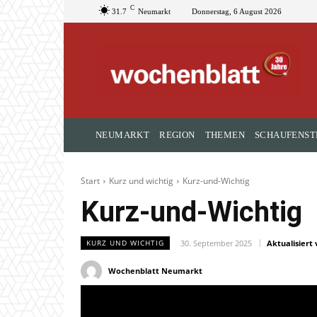
C
31.7
Neumarkt
Donnerstag, 6 August 2026
NEUMARKT
REGION
THEMEN
SCHAUFENST
Start
Kurz und wichtig
Kurz-und-Wichtig
Kurz-und-Wichtig
30. September 2025
Aktualisiert 
KURZ UND WICHTIG
Wochenblatt Neumarkt