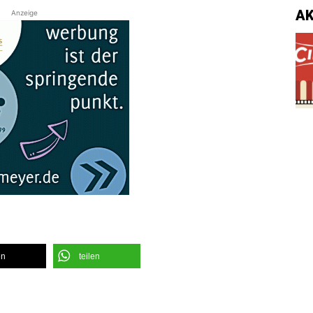
A
Anzeige
en
teilen