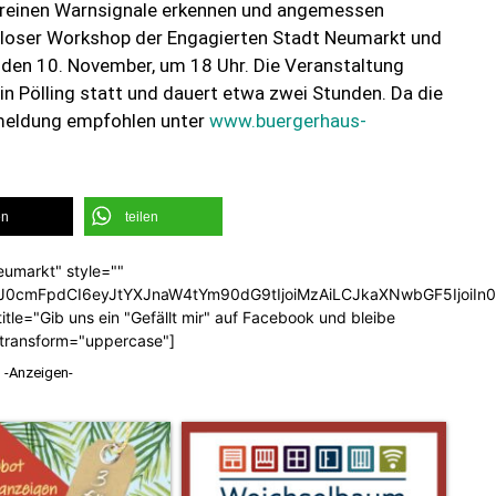
Vereinen Warnsignale erkennen und angemessen
enloser Workshop der Engagierten Stadt Neumarkt und
den 10. November, um 18 Uhr. Die Veranstaltung
in Pölling statt und dauert etwa zwei Stunden. Da die
nmeldung empfohlen unter
www.buergerhaus-
en
teilen
eumarkt" style=""
b3J0cmFpdCI6eyJtYXJnaW4tYm90dG9tIjoiMzAiLCJkaXNwbGF5Ijoi
tle="Gib uns ein "Gefällt mir" auf Facebook und bleibe
_transform="uppercase"]
-Anzeigen-