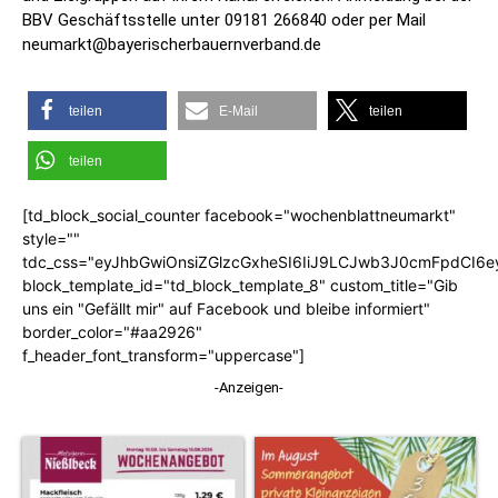
BBV Geschäftsstelle unter 09181 266840 oder per Mail
neumarkt@bayerischerbauernverband.de
teilen
E-Mail
teilen
teilen
[td_block_social_counter facebook="wochenblattneumarkt"
style=""
tdc_css="eyJhbGwiOnsiZGlzcGxheSI6IiJ9LCJwb3J0cmFpdCI6
block_template_id="td_block_template_8" custom_title="Gib
uns ein "Gefällt mir" auf Facebook und bleibe informiert"
border_color="#aa2926"
f_header_font_transform="uppercase"]
-Anzeigen-