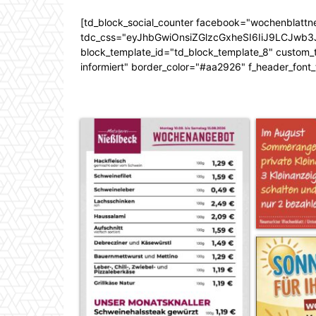
[td_block_social_counter facebook="wochenblattn
tdc_css="eyJhbGwiOnsiZGlzcGxheSI6IiJ9LCJw
block_template_id="td_block_template_8" custom_ti
informiert" border_color="#aa2926" f_header_font