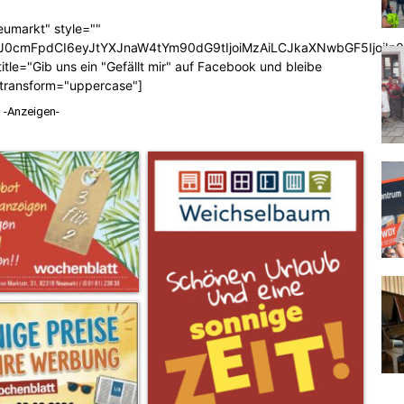
eumarkt" style=""
b3J0cmFpdCI6eyJtYXJnaW4tYm90dG9tIjoiMzAiLCJkaXNwbGF5Ijoi
tle="Gib uns ein "Gefällt mir" auf Facebook und bleibe
_transform="uppercase"]
-Anzeigen-