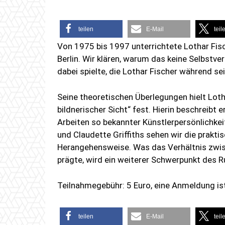
teilen
E-Mail
teil
Von 1975 bis 1997 unterrichtete Lothar Fisc
Berlin. Wir klären, warum das keine Selbstv
dabei spielte, die Lothar Fischer während s
Seine theoretischen Überlegungen hielt Lot
bildnerischer Sicht“ fest. Hierin beschreibt 
Arbeiten so bekannter Künstlerpersönlichkeit
und Claudette Griffiths sehen wir die prakt
Herangehensweise. Was das Verhältnis zwis
prägte, wird ein weiterer Schwerpunkt des 
Teilnahmegebühr: 5 Euro, eine Anmeldung ist 
teilen
E-Mail
teil