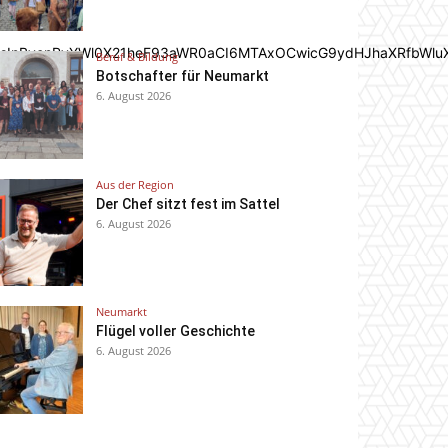
In0sInBvcnRyYWl0X21heF93aWR0aCI6MTAxOCwicG9ydHJhaXRfbWlu
Beruf & Bildung
Botschafter für Neumarkt
6. August 2026
Aus der Region
Der Chef sitzt fest im Sattel
6. August 2026
Neumarkt
Flügel voller Geschichte
6. August 2026