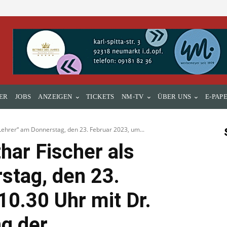
ER
JOBS
ANZEIGEN
TICKETS
NM-TV
ÜBER UNS
E-PAP
Lehrer“ am Donnerstag, den 23. Februar 2023, um...
har Fischer als
stag, den 23.
10.30 Uhr mit Dr.
ng der