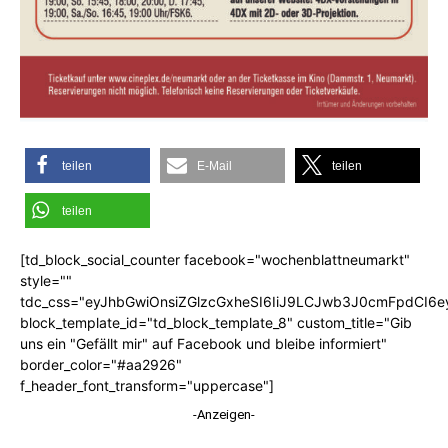
teilen
E-Mail
teilen
teilen
[td_block_social_counter facebook="wochenblattneumarkt"
style=""
tdc_css="eyJhbGwiOnsiZGlzcGxheSI6IiJ9LCJwb3J0cmFpdCI6
block_template_id="td_block_template_8" custom_title="Gib
uns ein "Gefällt mir" auf Facebook und bleibe informiert"
border_color="#aa2926"
f_header_font_transform="uppercase"]
-Anzeigen-