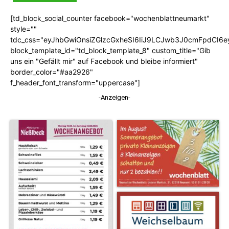
[td_block_social_counter facebook="wochenblattneumarkt"
style=""
tdc_css="eyJhbGwiOnsiZGlzcGxheSI6IiJ9LCJwb3J0cmFpdCI6
block_template_id="td_block_template_8" custom_title="Gib
uns ein "Gefällt mir" auf Facebook und bleibe informiert"
border_color="#aa2926"
f_header_font_transform="uppercase"]
-Anzeigen-