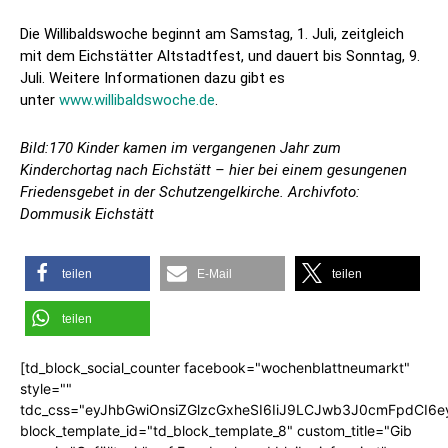
Die Willibaldswoche beginnt am Samstag, 1. Juli, zeitgleich
mit dem Eichstätter Altstadtfest, und dauert bis Sonntag, 9.
Juli. Weitere Informationen dazu gibt es
unter
www.willibaldswoche.de
.
Bild:170 Kinder kamen im vergangenen Jahr zum
Kinderchortag nach Eichstätt – hier bei einem gesungenen
Friedensgebet in der Schutzengelkirche. Archivfoto:
Dommusik Eichstätt
teilen
E-Mail
teilen
teilen
[td_block_social_counter facebook="wochenblattneumarkt"
style=""
tdc_css="eyJhbGwiOnsiZGlzcGxheSI6IiJ9LCJwb3J0cmFpdCI6
block_template_id="td_block_template_8" custom_title="Gib