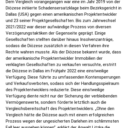
Dem Vergleich vorangegangen war eine im Jahr 2019 von der
Diözese initiierte Schadensersatzklage beim Bezirksgericht in
Dallas (USA) gegen einen amerikanischen Projektentwickler
und 23 seiner Projektgesellschaften. Bis zum Jahrwechsel
2021/2022 war dieser aufwändige Prozess von diversen
Verzögerungstaktiken der Gegenseite geprägt. Einige
Gesellschaften stellten darüber hinaus Insolvenzanträge,
sodass die Diözese zusätzlich in diesen Verfahren ihre
Rechte wahren musste. Als der Diözese bekannt wurde, dass
der amerikanische Projektentwickler Immobilien der
verklagten Gesellschaften zu verkaufen versuchte, erstritt
die Diözese in Dallas im Frühjahr 2022 eine einstweilige
Verfügung. Diese führte zu umfassenden Kontensperrungen
und Verkaufsverboten, sodass sich der Handlungsspielraum
des Projektentwicklers reduzierte. Diese einstweilige
Verfügung diente nicht nur der Sicherung der verbleibenden
Vermögenswerte, sondern förderte letztlich auch die
Vergleichsbereitschaft des Projektentwicklers. „Ohne den
Vergleich hätte die Diözese auch mit einem erfolgreichen
Prozess wegen der ungesicherten Darlehen im schlimmsten
Fall leer ausgehen können“, erklärt der Anwalt Litzka die