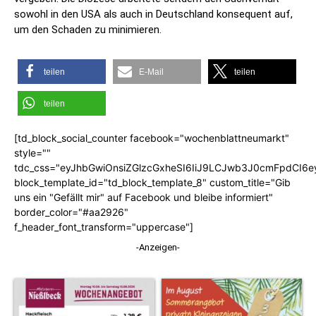
sowohl in den USA als auch in Deutschland konsequent auf,
um den Schaden zu minimieren.
teilen
E-Mail
teilen
teilen
[td_block_social_counter facebook="wochenblattneumarkt"
style=""
tdc_css="eyJhbGwiOnsiZGlzcGxheSI6IiJ9LCJwb3J0cmFpdCI6
block_template_id="td_block_template_8" custom_title="Gib
uns ein "Gefällt mir" auf Facebook und bleibe informiert"
border_color="#aa2926"
f_header_font_transform="uppercase"]
-Anzeigen-