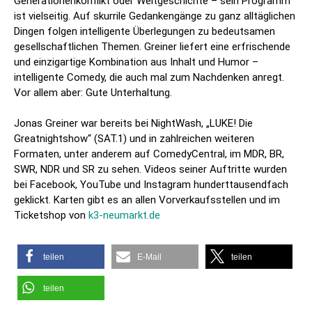
Generationenkonflikt oder Weltgeschichte – sein Programm
ist vielseitig. Auf skurrile Gedankengänge zu ganz alltäglichen
Dingen folgen intelligente Überlegungen zu bedeutsamen
gesellschaftlichen Themen. Greiner liefert eine erfrischende
und einzigartige Kombination aus Inhalt und Humor –
intelligente Comedy, die auch mal zum Nachdenken anregt.
Vor allem aber: Gute Unterhaltung.
Jonas Greiner war bereits bei NightWash, „LUKE! Die
Greatnightshow“ (SAT.1) und in zahlreichen weiteren
Formaten, unter anderem auf ComedyCentral, im MDR, BR,
SWR, NDR und SR zu sehen. Videos seiner Auftritte wurden
bei Facebook, YouTube und Instagram hunderttausendfach
geklickt. Karten gibt es an allen Vorverkaufsstellen und im
Ticketshop von
k3-neumarkt.de
teilen
E-Mail
teilen
teilen