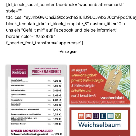
[td_block_social_counter facebook="wochenblattneumarkt"
style=""
tdc_css="eyJhbGwiOnsiZGlzcGxheSI6IiJ9LCJwb3J0cmFpdCI6
block_template_id="td_block_template_8" custom_title="Gib
uns ein "Gefällt mir" auf Facebook und bleibe informiert"
border_color="#aa2926"
f_header_font_transform="uppercase"]
-Anzeigen-