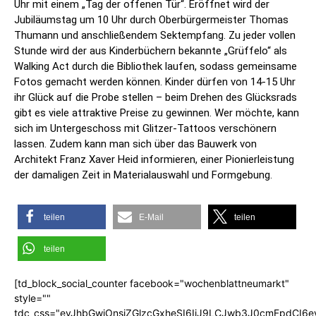
Uhr mit einem „Tag der offenen Tür“. Eröffnet wird der
Jubiläumstag um 10 Uhr durch Oberbürgermeister Thomas
Thumann und anschließendem Sektempfang. Zu jeder vollen
Stunde wird der aus Kinderbüchern bekannte „Grüffelo“ als
Walking Act durch die Bibliothek laufen, sodass gemeinsame
Fotos gemacht werden können. Kinder dürfen von 14-15 Uhr
ihr Glück auf die Probe stellen – beim Drehen des Glücksrads
gibt es viele attraktive Preise zu gewinnen. Wer möchte, kann
sich im Untergeschoss mit Glitzer-Tattoos verschönern
lassen. Zudem kann man sich über das Bauwerk von
Architekt Franz Xaver Heid informieren, einer Pionierleistung
der damaligen Zeit in Materialauswahl und Formgebung.
teilen
E-Mail
teilen
teilen
[td_block_social_counter facebook="wochenblattneumarkt"
style=""
tdc_css="eyJhbGwiOnsiZGlzcGxheSI6IiJ9LCJwb3J0cmFpdCI6