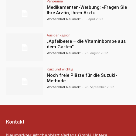
Panorama
Medikamenten-Werbung: «Fragen Sie
Ihre Ärztin, Ihren Arzt»
Wochenblatt Neumarkt
-
5. April 2023
Aus der Region
„Apfelbeere – die Vitaminbombe aus
dem Garten“
Wochenblatt Neumarkt
-
23. August 2022
Kurz und wichtig
Noch freie Plätze für die Suzuki-
Methode
Wochenblatt Neumarkt
-
28. September 2022
Kontakt
Neumarkter Wochenblatt Verlags GmbH Untere