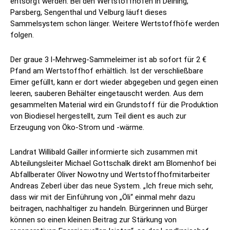
entsorgt werden. Bei den Wertstoffhöfen in Deining,
Parsberg, Sengenthal und Velburg läuft dieses
Sammelsystem schon länger. Weitere Wertstoffhöfe werden
folgen.
Der graue 3 l-Mehrweg-Sammeleimer ist ab sofort für 2 €
Pfand am Wertstoffhof erhältlich. Ist der verschließbare
Eimer gefüllt, kann er dort wieder abgegeben und gegen einen
leeren, sauberen Behälter eingetauscht werden. Aus dem
gesammelten Material wird ein Grundstoff für die Produktion
von Biodiesel hergestellt, zum Teil dient es auch zur
Erzeugung von Öko-Strom und -wärme.
Landrat Willibald Gailler informierte sich zusammen mit
Abteilungsleiter Michael Gottschalk direkt am Blomenhof bei
Abfallberater Oliver Nowotny und Wertstoffhofmitarbeiter
Andreas Zeberl über das neue System. „Ich freue mich sehr,
dass wir mit der Einführung von „Öli“ einmal mehr dazu
beitragen, nachhaltiger zu handeln. Bürgerinnen und Bürger
können so einen kleinen Beitrag zur Stärkung von