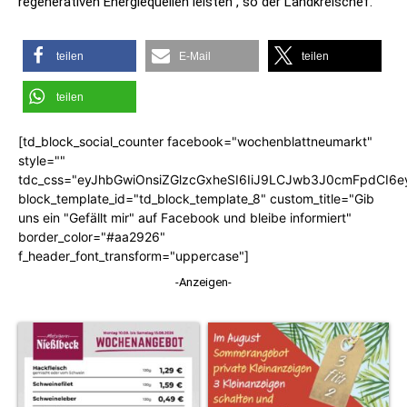
regenerativen Energiequellen leisten“, so der Landkreischef.
teilen
E-Mail
teilen
teilen
[td_block_social_counter facebook="wochenblattneumarkt"
style=""
tdc_css="eyJhbGwiOnsiZGlzcGxheSI6IiJ9LCJwb3J0cmFpdCI6
block_template_id="td_block_template_8" custom_title="Gib
uns ein "Gefällt mir" auf Facebook und bleibe informiert"
border_color="#aa2926"
f_header_font_transform="uppercase"]
-Anzeigen-