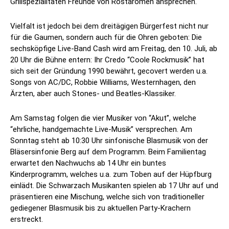
Grillspezialitäten Freunde von Röstaromen ansprechen.
Vielfalt ist jedoch bei dem dreitägigen Bürgerfest nicht nur
für die Gaumen, sondern auch für die Ohren geboten: Die
sechsköpfige Live-Band Cash wird am Freitag, den 10. Juli, ab
20 Uhr die Bühne entern: Ihr Credo “Coole Rockmusik” hat
sich seit der Gründung 1990 bewährt, gecovert werden u.a.
Songs von AC/DC, Robbie Williams, Westernhagen, den
Ärzten, aber auch Stones- und Beatles-Klassiker.
Am Samstag folgen die vier Musiker von “Akut”, welche
“ehrliche, handgemachte Live-Musik” versprechen. Am
Sonntag steht ab 10:30 Uhr sinfonische Blasmusik von der
Bläsersinfonie Berg auf dem Programm. Beim Familientag
erwartet den Nachwuchs ab 14 Uhr ein buntes
Kinderprogramm, welches u.a. zum Toben auf der Hüpfburg
einlädt. Die Schwarzach Musikanten spielen ab 17 Uhr auf und
präsentieren eine Mischung, welche sich von traditioneller
gediegener Blasmusik bis zu aktuellen Party-Krachern
erstreckt.