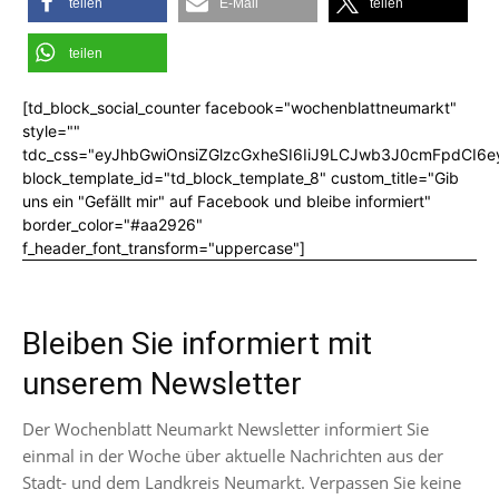
teilen
E-Mail
teilen
teilen
[td_block_social_counter facebook="wochenblattneumarkt"
style=""
tdc_css="eyJhbGwiOnsiZGlzcGxheSI6IiJ9LCJwb3J0cmFpdCI6
block_template_id="td_block_template_8" custom_title="Gib
uns ein "Gefällt mir" auf Facebook und bleibe informiert"
border_color="#aa2926"
f_header_font_transform="uppercase"]
Bleiben Sie informiert mit
unserem Newsletter
Der Wochenblatt Neumarkt Newsletter informiert Sie
einmal in der Woche über aktuelle Nachrichten aus der
Stadt- und dem Landkreis Neumarkt. Verpassen Sie keine