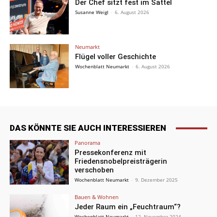
Der Chef sitzt fest im Sattel
Susanne Weigl
-
6. August 2026
Neumarkt
Flügel voller Geschichte
Wochenblatt Neumarkt
-
6. August 2026
DAS KÖNNTE SIE AUCH INTERESSIEREN
Panorama
Pressekonferenz mit
Friedensnobelpreisträgerin
verschoben
Wochenblatt Neumarkt
-
9. Dezember 2025
Bauen & Wohnen
Jeder Raum ein „Feuchtraum“?
Wochenblatt Neumarkt
-
12. November 2024