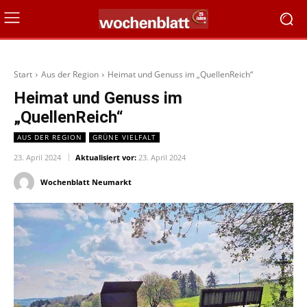
Start
Aus der Region
Heimat und Genuss im „QuellenReich“
Heimat und Genuss im
„QuellenReich“
AUS DER REGION
GRÜNE VIELFALT
23. April 2024
Aktualisiert vor:
23. April 2024
Wochenblatt Neumarkt