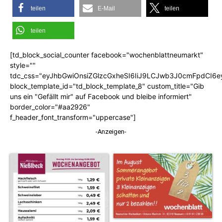
teilen
E-Mail
teilen
teilen
[td_block_social_counter facebook="wochenblattneumarkt"
style=""
tdc_css="eyJhbGwiOnsiZGlzcGxheSI6IiJ9LCJwb3J0cmFpdCI6
block_template_id="td_block_template_8" custom_title="Gib
uns ein "Gefällt mir" auf Facebook und bleibe informiert"
border_color="#aa2926"
f_header_font_transform="uppercase"]
-Anzeigen-