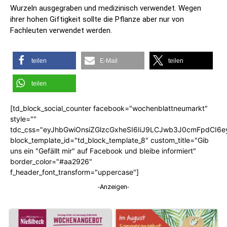
Wurzeln ausgegraben und medizinisch verwendet. Wegen
ihrer hohen Giftigkeit sollte die Pflanze aber nur von
Fachleuten verwendet werden.
teilen
E-Mail
teilen
teilen
[td_block_social_counter facebook="wochenblattneumarkt"
style=""
tdc_css="eyJhbGwiOnsiZGlzcGxheSI6IiJ9LCJwb3J0cmFpdCI6
block_template_id="td_block_template_8" custom_title="Gib
uns ein "Gefällt mir" auf Facebook und bleibe informiert"
border_color="#aa2926"
f_header_font_transform="uppercase"]
-Anzeigen-