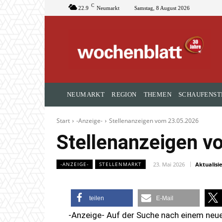
C
22.9
Neumarkt
Samstag, 8 August 2026
NEUMARKT
REGION
THEMEN
SCHAUFENST
Start
-Anzeige-
Stellenanzeigen vom 23.05.2026
Stellenanzeigen v
23. Mai 2026
Aktualisie
-ANZEIGE-
STELLENMARKT
teilen
E-Mail
-Anzeige- Auf der Suche nach einem neu