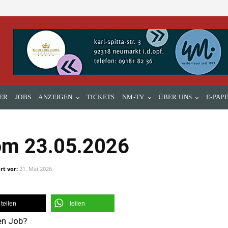
ER
JOBS
ANZEIGEN
TICKETS
NM-TV
ÜBER UNS
E-PAP
om 23.05.2026
rt vor:
21. Mai 2026
teilen
teilen
en Job?