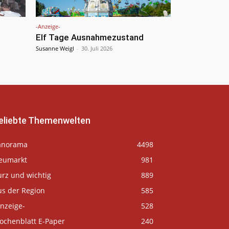
-Anzeige-
Elf Tage Ausnahmezustand
Susanne Weigl
-
30. Juli 2026
eliebte Themenwelten
anorama
4498
eumarkt
981
urz und wichtig
889
us der Region
585
nzeige-
528
ochenblatt E-Paper
240