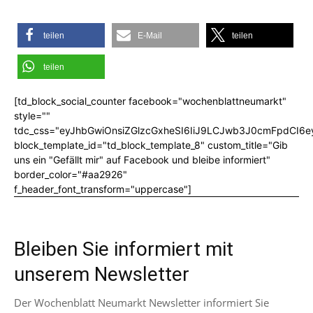
teilen
E-Mail
teilen
teilen
[td_block_social_counter facebook="wochenblattneumarkt"
style=""
tdc_css="eyJhbGwiOnsiZGlzcGxheSI6IiJ9LCJwb3J0cmFpdCI6
block_template_id="td_block_template_8" custom_title="Gib
uns ein "Gefällt mir" auf Facebook und bleibe informiert"
border_color="#aa2926"
f_header_font_transform="uppercase"]
Bleiben Sie informiert mit
unserem Newsletter
Der Wochenblatt Neumarkt Newsletter informiert Sie