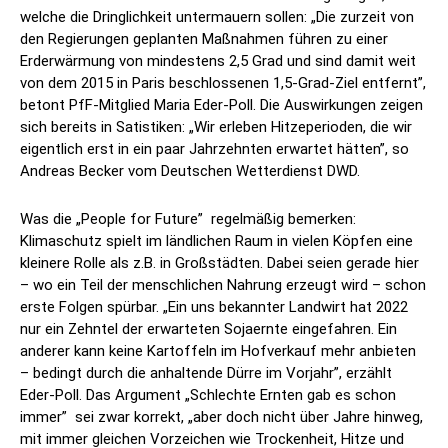
welche die Dringlichkeit untermauern sollen: „Die zurzeit von
den Regierungen geplanten Maßnahmen führen zu einer
Erderwärmung von mindestens 2,5 Grad und sind damit weit
von dem 2015 in Paris beschlossenen 1,5-Grad-Ziel entfernt”,
betont PfF-Mitglied Maria Eder-Poll. Die Auswirkungen zeigen
sich bereits in Satistiken: „Wir erleben Hitzeperioden, die wir
eigentlich erst in ein paar Jahrzehnten erwartet hätten”, so
Andreas Becker vom Deutschen Wetterdienst DWD.
Was die „People for Future” regelmäßig bemerken:
Klimaschutz spielt im ländlichen Raum in vielen Köpfen eine
kleinere Rolle als z.B. in Großstädten. Dabei seien gerade hier
– wo ein Teil der menschlichen Nahrung erzeugt wird – schon
erste Folgen spürbar. „Ein uns bekannter Landwirt hat 2022
nur ein Zehntel der erwarteten Sojaernte eingefahren. Ein
anderer kann keine Kartoffeln im Hofverkauf mehr anbieten
– bedingt durch die anhaltende Dürre im Vorjahr”, erzählt
Eder-Poll. Das Argument „Schlechte Ernten gab es schon
immer” sei zwar korrekt, „aber doch nicht über Jahre hinweg,
mit immer gleichen Vorzeichen wie Trockenheit, Hitze und