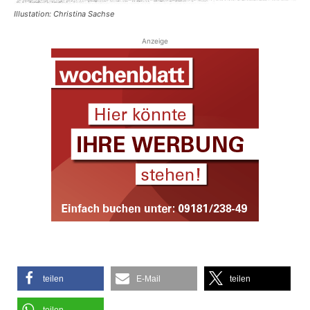
Illustation: Christina Sachse
Anzeige
teilen
E-Mail
teilen
teilen