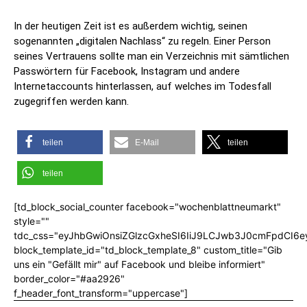
In der heutigen Zeit ist es außerdem wichtig, seinen
sogenannten „digitalen Nachlass“ zu regeln. Einer Person
seines Vertrauens sollte man ein Verzeichnis mit sämtlichen
Passwörtern für Facebook, Instagram und andere
Internetaccounts hinterlassen, auf welches im Todesfall
zugegriffen werden kann.
teilen
E-Mail
teilen
teilen
[td_block_social_counter facebook="wochenblattneumarkt"
style=""
tdc_css="eyJhbGwiOnsiZGlzcGxheSI6IiJ9LCJwb3J0cmFpdCI6
block_template_id="td_block_template_8" custom_title="Gib
uns ein "Gefällt mir" auf Facebook und bleibe informiert"
border_color="#aa2926"
f_header_font_transform="uppercase"]