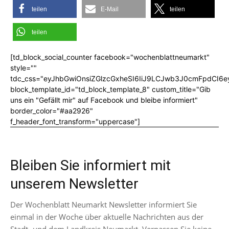
teilen
E-Mail
teilen
teilen
[td_block_social_counter facebook="wochenblattneumarkt"
style=""
tdc_css="eyJhbGwiOnsiZGlzcGxheSI6IiJ9LCJwb3J0cmFpdCI6
block_template_id="td_block_template_8" custom_title="Gib
uns ein "Gefällt mir" auf Facebook und bleibe informiert"
border_color="#aa2926"
f_header_font_transform="uppercase"]
Bleiben Sie informiert mit
unserem Newsletter
Der Wochenblatt Neumarkt Newsletter informiert Sie
einmal in der Woche über aktuelle Nachrichten aus der