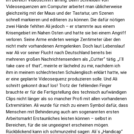
im Bereich Videoschnitt anfing. Beim Schneiden von
Videosequenzen am Computer arbeitet man üblicherweise
gleichzeitig mit der Maus und der Tastatur, um Szenen
schnell markieren und editieren zu können. Die dafür nötigen
zwei Hände fehlten Ali jedoch – er stammte aus einem
Krisengebiet im Nahen Osten und hatte sie bei einem Angriff
verloren. Seine Arme endeten wenige Zentimeter über den
nicht mehr vorhandenen Armgelenken. Doch laut Lebenslauf
war Ali vor seiner Flucht nach Deutschland bereits bei
mehreren großen Nachrichtensendern als „Cutter“ tätig. „I´ll
take care of that“, meinte er lächelnd zu mir, nachdem ich
ihm in meinem schlechtesten Schulenglisch erklärt hatte, wie
er eine geplante Videosequenz produzieren solle. Und Ali
schnitt gekonnt drauf los! Trotz der fehlenden Finger
brauchte er für die Fertigstellung des technisch aufwändigen
Clips nicht länger als so mancher Profi mit allen vorhandenen
Extremitäten. Ali wurde für mich zu einem Symbol dafür, dass
Menschen mit Behinderung auch am sogenannten ersten
Arbeitsmarkt Erstaunliches leisten können – selbst in
Bereichen, für die sie ungeeignet erscheinen mögen.
Rückblickend kann ich schmunzelnd sagen: Ali´s „Handicap“