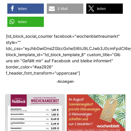
teilen
E-Mail
teilen
teilen
[td_block_social_counter facebook="wochenblattneumarkt"
style=""
tdc_css="eyJhbGwiOnsiZGlzcGxheSI6IiJ9LCJwb3J0cmFpdCI6
block_template_id="td_block_template_8" custom_title="Gib
uns ein "Gefällt mir" auf Facebook und bleibe informiert"
border_color="#aa2926"
f_header_font_transform="uppercase"]
-Anzeigen-