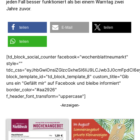
jeden Fall besser funktioniert als bei einem Warntag zwei
Jahre zuvor.
teilen
E-Mail
teilen
teilen
[td_block_social_counter facebook="wochenblattneumarkt"
style=""
tdc_css="eyJhbGwiOnsiZGlzcGxheSI6IiJ9LCJwb3J0cmFpdCI6
block_template_id="td_block_template_8" custom_title="Gib
uns ein "Gefällt mir" auf Facebook und bleibe informiert"
border_color="#aa2926"
f_header_font_transform="uppercase"]
-Anzeigen-