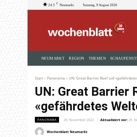
C
24.3
Neumarkt
Sonntag, 9 August 2026
NEUMARKT
REGION
THEMEN
SCHAUFENST
Start
Panorama
UN: Great Barrier Reef soll «gefährdet
UN: Great Barrier 
«gefährdetes Wel
29. November 2022
Aktualisiert vor:
29. 
PANORAMA
Wochenblatt Neumarkt