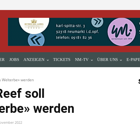
ER
JOBS
ANZEIGEN
TICKETS
NM-TV
ÜBER UNS
E-PAP
es Welterbe» werden
Reef soll
terbe» werden
November 2022