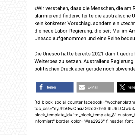
«Wir verstehen, dass die Menschen, die am R
alarmierend finden», teilte die australische
kein konkreter Vorschlag, sondern ein «tech
die neue Labor-Regierung, die seit Mai im Am
Unesco aufgenommen und eine Reihe bedeute
Die Unesco hatte bereits 2021 damit gedroht
Welterbes zu setzen. Australiens Regierun
politischen Druck aber gerade noch abwende
teilen
E-Mail
teil
[td_block_social_counter facebook="wochenblattn
tdc_css="eyJhbGwiOnsiZGlzcGxheSI6IiJ9LCJw
block_template_id="td_block_template_8" custom_ti
informiert" border_color="#aa2926" f_header_font