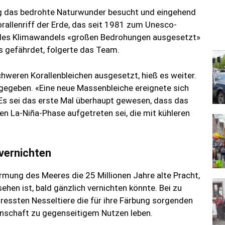
ng das bedrohte Naturwunder besucht und eingehend
allenriff der Erde, das seit 1981 zum Unesco-
n des Klimawandels «großen Bedrohungen ausgesetzt»
als gefährdet, folgerte das Team.
chweren Korallenbleichen ausgesetzt, hieß es weiter.
n gegeben. «Eine neue Massenbleiche ereignete sich
Es sei das erste Mal überhaupt gewesen, dass das
La-Niña-Phase aufgetreten sei, die mit kühleren
 vernichten
rmung des Meeres die 25 Millionen Jahre alte Pracht,
en ist, bald gänzlich vernichten könnte. Bei zu
essten Nesseltiere die für ihre Färbung sorgenden
einschaft zu gegenseitigem Nutzen leben.