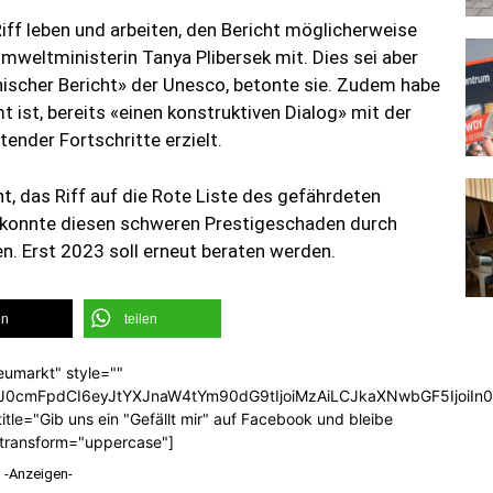
iff leben und arbeiten, den Bericht möglicherweise
 Umweltministerin Tanya Plibersek mit. Dies sei aber
nischer Bericht» der Unesco, betonte sie. Zudem habe
t ist, bereits «einen konstruktiven Dialog» mit der
nder Fortschritte erzielt.
, das Riff auf die Rote Liste des gefährdeten
g konnte diesen schweren Prestigeschaden durch
n. Erst 2023 soll erneut beraten werden.
en
teilen
eumarkt" style=""
b3J0cmFpdCI6eyJtYXJnaW4tYm90dG9tIjoiMzAiLCJkaXNwbGF5Ijoi
tle="Gib uns ein "Gefällt mir" auf Facebook und bleibe
_transform="uppercase"]
-Anzeigen-