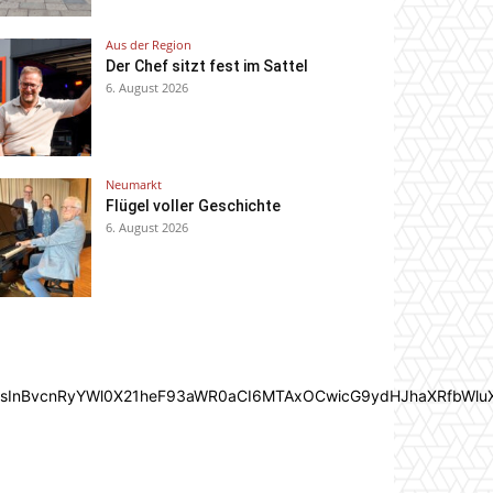
Aus der Region
Der Chef sitzt fest im Sattel
6. August 2026
Neumarkt
Flügel voller Geschichte
6. August 2026
In0sInBvcnRyYWl0X21heF93aWR0aCI6MTAxOCwicG9ydHJhaXRfbWlu