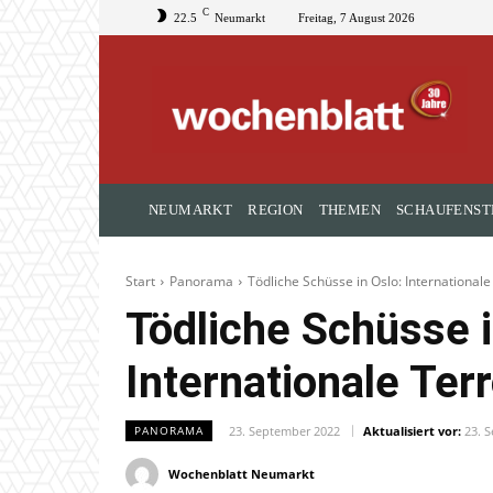
C
22.5
Neumarkt
Freitag, 7 August 2026
NEUMARKT
REGION
THEMEN
SCHAUFENST
Start
Panorama
Tödliche Schüsse in Oslo: International
Tödliche Schüsse i
Internationale Ter
23. September 2022
Aktualisiert vor:
23. 
PANORAMA
Wochenblatt Neumarkt