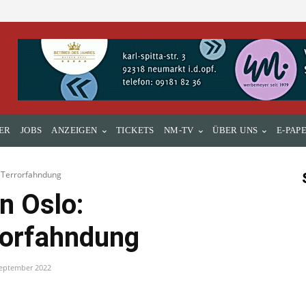
ER
JOBS
ANZEIGEN
TICKETS
NM-TV
ÜBER UNS
E-PAP
e Terrorfahndung
n Oslo:
rorfahndung
September 2022