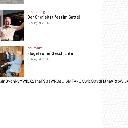
Aus der Region
Der Chef sitzt fest im Sattel
6. August 2026
Neumarkt
Flügel voller Geschichte
6. August 2026
In0sInBvcnRyYWl0X21heF93aWR0aCI6MTAxOCwicG9ydHJhaXRfbWlu