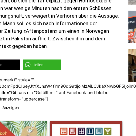
nach, ob sich die Tat explizit gegen Homosexuelle
eln war wenige Minuten nach den ersten Schüssen
ungshaft, verweigert in Verhören aber die Aussage.
 Mann soll es sich nach Informationen der
r Zeitung «Aftenposten» um einen in Norwegen
tzt in Pakistan aufhielt. Zwischen ihm und dem
ontakt gegeben haben.
en
teilen
eumarkt" style=""
b3J0cmFpdCI6eyJtYXJnaW4tYm90dG9tIjoiMzAiLCJkaXNwbGF5Ijoi
tle="Gib uns ein "Gefällt mir" auf Facebook und bleibe
_transform="uppercase"]
-Anzeigen-