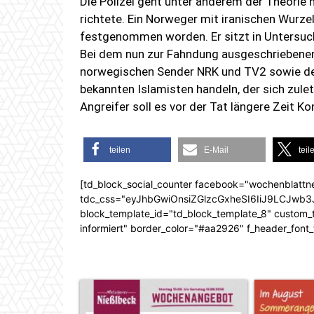
Die Polizei geht unter anderem der Theorie 
richtete. Ein Norweger mit iranischen Wurz
festgenommen worden. Er sitzt in Untersuch
Bei dem nun zur Fahndung ausgeschriebenen
norwegischen Sender NRK und TV2 sowie de
bekannten Islamisten handeln, der sich zule
Angreifer soll es vor der Tat längere Zeit K
teilen
E-Mail
teil
[td_block_social_counter facebook="wochenblattn
tdc_css="eyJhbGwiOnsiZGlzcGxheSI6IiJ9LCJw
block_template_id="td_block_template_8" custom_ti
informiert" border_color="#aa2926" f_header_font