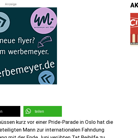
A
Anzeige
en
teilen
üssen kurz vor einer Pride-Parade in Oslo hat die
eteiligten Mann zur internationalen Fahndung
 mit der Ende Juni verübten Tat Beihilfe zu