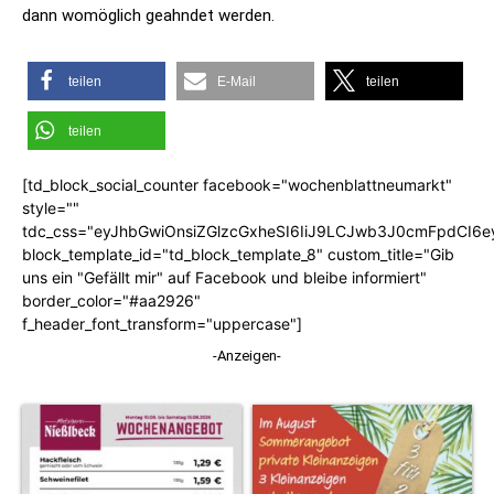
dann womöglich geahndet werden.
teilen
E-Mail
teilen
teilen
[td_block_social_counter facebook="wochenblattneumarkt"
style=""
tdc_css="eyJhbGwiOnsiZGlzcGxheSI6IiJ9LCJwb3J0cmFpdCI6
block_template_id="td_block_template_8" custom_title="Gib
uns ein "Gefällt mir" auf Facebook und bleibe informiert"
border_color="#aa2926"
f_header_font_transform="uppercase"]
-Anzeigen-