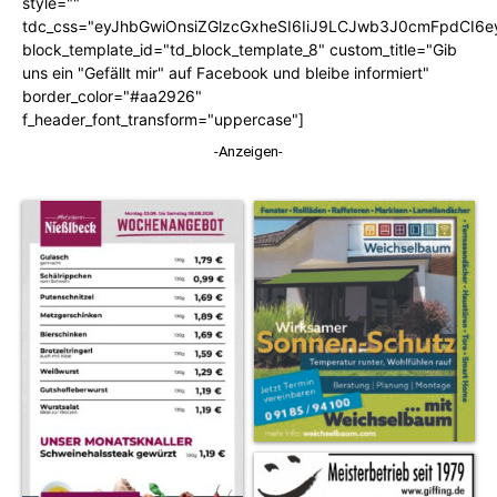
style=""
tdc_css="eyJhbGwiOnsiZGlzcGxheSI6IiJ9LCJwb3J0cmFpdCI6
block_template_id="td_block_template_8" custom_title="Gib
uns ein "Gefällt mir" auf Facebook und bleibe informiert"
border_color="#aa2926"
f_header_font_transform="uppercase"]
-Anzeigen-