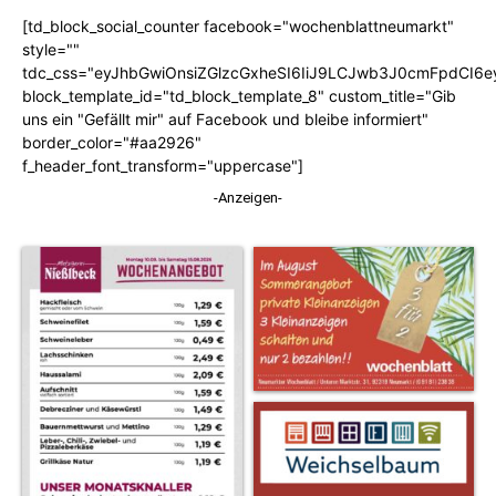
[td_block_social_counter facebook="wochenblattneumarkt"
style=""
tdc_css="eyJhbGwiOnsiZGlzcGxheSI6IiJ9LCJwb3J0cmFpdCI6
block_template_id="td_block_template_8" custom_title="Gib
uns ein "Gefällt mir" auf Facebook und bleibe informiert"
border_color="#aa2926"
f_header_font_transform="uppercase"]
-Anzeigen-