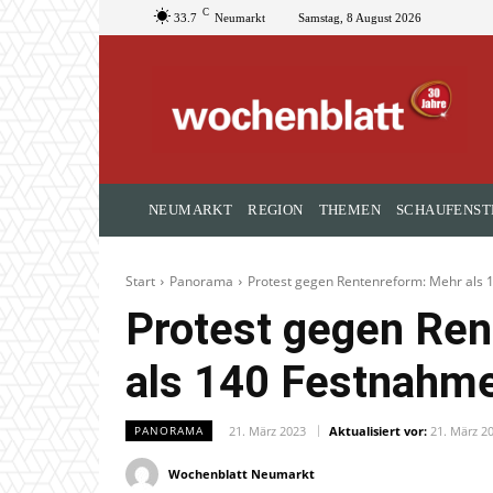
C
33.7
Neumarkt
Samstag, 8 August 2026
NEUMARKT
REGION
THEMEN
SCHAUFENST
Start
Panorama
Protest gegen Rentenreform: Mehr als 
Protest gegen Re
als 140 Festnahme
21. März 2023
Aktualisiert vor:
21. März 2
PANORAMA
Wochenblatt Neumarkt