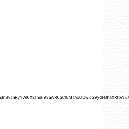
In0sInBvcnRyYWl0X21heF93aWR0aCI6MTAxOCwicG9ydHJhaXRfbWlu