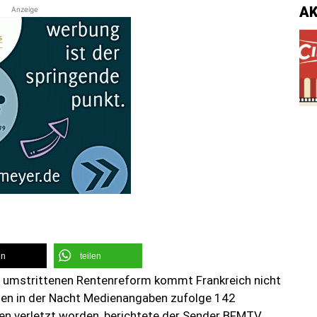
A
Anzeige
en
teilen
r umstrittenen Rentenreform kommt Frankreich nicht
rden in der Nacht Medienangaben zufolge 142
en verletzt worden, berichtete der Sender BFMTV