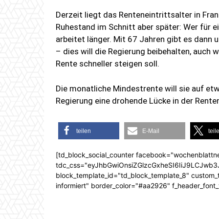
Derzeit liegt das Renteneintrittsalter in Fra
Ruhestand im Schnitt aber später: Wer für ei
arbeitet länger. Mit 67 Jahren gibt es dann
– dies will die Regierung beibehalten, auch w
Rente schneller steigen soll.
Die monatliche Mindestrente will sie auf et
Regierung eine drohende Lücke in der Rente
teilen
E-Mail
teil
[td_block_social_counter facebook="wochenblattn
tdc_css="eyJhbGwiOnsiZGlzcGxheSI6IiJ9LCJw
block_template_id="td_block_template_8" custom_ti
informiert" border_color="#aa2926" f_header_font