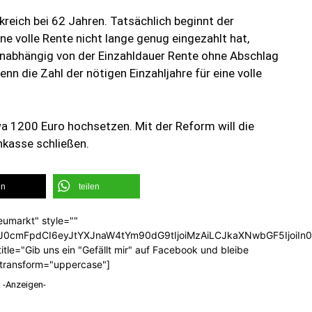
nkreich bei 62 Jahren. Tatsächlich beginnt der
ne volle Rente nicht lange genug eingezahlt hat,
 unabhängig von der Einzahldauer Rente ohne Abschlag
enn die Zahl der nötigen Einzahljahre für eine volle
wa 1200 Euro hochsetzen. Mit der Reform will die
nkasse schließen.
en
teilen
eumarkt" style=""
b3J0cmFpdCI6eyJtYXJnaW4tYm90dG9tIjoiMzAiLCJkaXNwbGF5Ijoi
tle="Gib uns ein "Gefällt mir" auf Facebook und bleibe
_transform="uppercase"]
-Anzeigen-