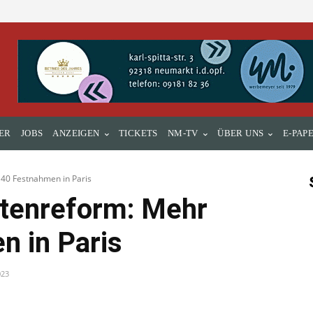
ER
JOBS
ANZEIGEN
TICKETS
NM-TV
ÜBER UNS
E-PAP
140 Festnahmen in Paris
ntenreform: Mehr
n in Paris
023