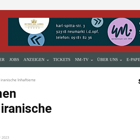
ER
JOBS
ANZEIGEN
TICKETS
NM-TV
ÜBER UNS
E-PAP
iranische Inhaftierte
men
iranische
r 2023