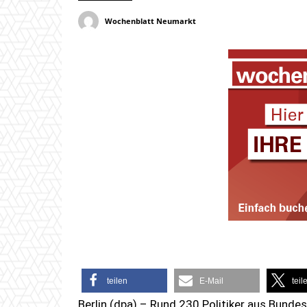
Wochenblatt Neumarkt
teilen
E-Mail
teil
Berlin (dpa) – Rund 230 Politiker aus Bund