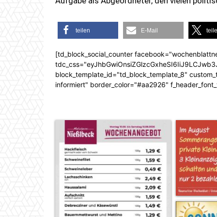
Aufgabe als Abgeordneter, den vielen polit
teilen
E-Mail
teil
[td_block_social_counter facebook="wochenblattn
tdc_css="eyJhbGwiOnsiZGlzcGxheSI6IiJ9LCJw
block_template_id="td_block_template_8" custom_ti
informiert" border_color="#aa2926" f_header_font