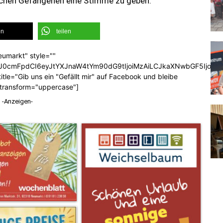
ischen Gefangenen eine Stimme zu geben.
en
teilen
eumarkt" style=""
b3J0cmFpdCI6eyJtYXJnaW4tYm90dG9tIjoiMzAiLCJkaXNwbGF5Ijoi
tle="Gib uns ein "Gefällt mir" auf Facebook und bleibe
_transform="uppercase"]
-Anzeigen-