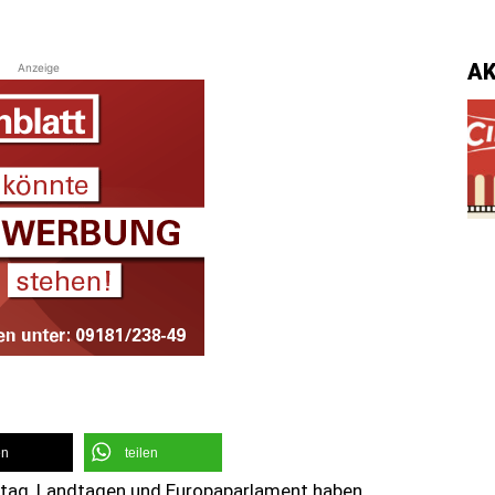
A
Anzeige
en
teilen
estag, Landtagen und Europaparlament haben