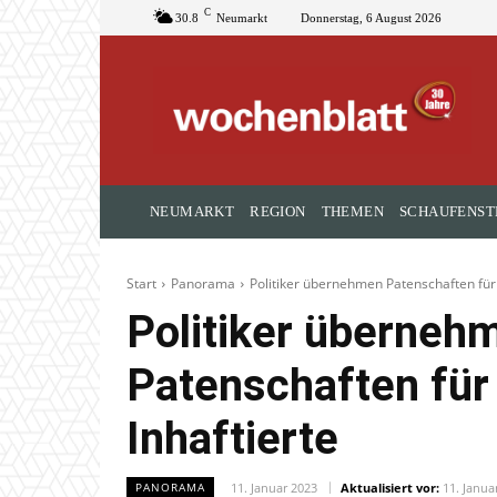
C
30.8
Neumarkt
Donnerstag, 6 August 2026
NEUMARKT
REGION
THEMEN
SCHAUFENST
Start
Panorama
Politiker übernehmen Patenschaften für 
Politiker überneh
Patenschaften für 
Inhaftierte
11. Januar 2023
Aktualisiert vor:
11. Janua
PANORAMA