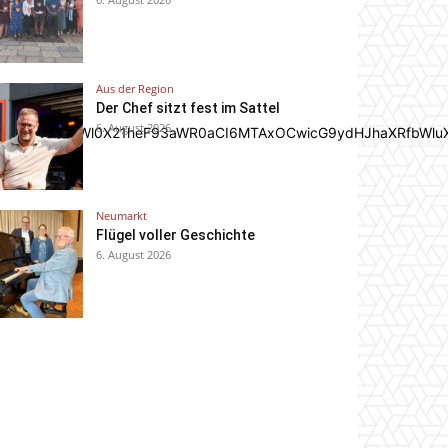
Aus der Region
Der Chef sitzt fest im Sattel
6. August 2026
In0sInBvcnRyYWl0X21heF93aWR0aCI6MTAxOCwicG9ydHJhaXRfbWlu
Neumarkt
Flügel voller Geschichte
6. August 2026