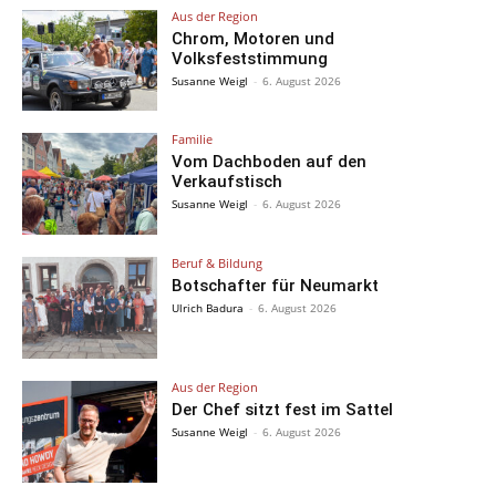
Aus der Region
Chrom, Motoren und
Volksfeststimmung
Susanne Weigl
-
6. August 2026
Familie
Vom Dachboden auf den
Verkaufstisch
Susanne Weigl
-
6. August 2026
Beruf & Bildung
Botschafter für Neumarkt
Ulrich Badura
-
6. August 2026
Aus der Region
Der Chef sitzt fest im Sattel
Susanne Weigl
-
6. August 2026