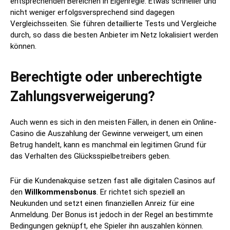
entsprechenden Bereichen in Eigenregie. Etwas schneller und
nicht weniger erfolgsversprechend sind dagegen
Vergleichsseiten. Sie führen detaillierte Tests und Vergleiche
durch, so dass die besten Anbieter im Netz lokalisiert werden
können.
Berechtigte oder unberechtigte
Zahlungsverweigerung?
Auch wenn es sich in den meisten Fällen, in denen ein Online-
Casino die Auszahlung der Gewinne verweigert, um einen
Betrug handelt, kann es manchmal ein legitimen Grund für
das Verhalten des Glücksspielbetreibers geben.
Für die Kundenakquise setzen fast alle digitalen Casinos auf
den
Willkommensbonus
. Er richtet sich speziell an
Neukunden und setzt einen finanziellen Anreiz für eine
Anmeldung. Der Bonus ist jedoch in der Regel an bestimmte
Bedingungen geknüpft, ehe Spieler ihn auszahlen können.