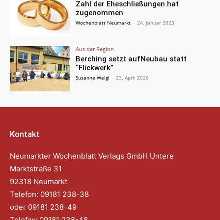
Zahl der Eheschließungen hat
zugenommen
Wochenblatt Neumarkt
-
24. Januar 2023
Aus der Region
Berching setzt aufNeubau statt
“Flickwerk”
Susanne Weigl
-
23. April 2026
Kontakt
Neumarkter Wochenblatt Verlags GmbH Untere
Marktstraße 31
92318 Neumarkt
Telefon: 09181 238-38
oder 09181 238-49
Telefax: 09181 238-48