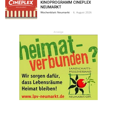
KINOPROGRAMM CINEPLEX
NEUMARKT
Wochenblatt Neumarkt
-
6. August 2026
Anzeige