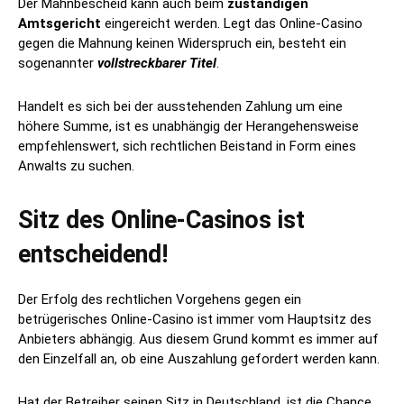
Der Mahnbescheid kann auch beim
zuständigen
Amtsgericht
eingereicht werden. Legt das Online-Casino
gegen die Mahnung keinen Widerspruch ein, besteht ein
sogenannter
vollstreckbarer Titel
.
Handelt es sich bei der ausstehenden Zahlung um eine
höhere Summe, ist es unabhängig der Herangehensweise
empfehlenswert, sich rechtlichen Beistand in Form eines
Anwalts zu suchen.
Sitz des Online-Casinos ist
entscheidend!
Der Erfolg des rechtlichen Vorgehens gegen ein
betrügerisches Online-Casino ist immer vom Hauptsitz des
Anbieters abhängig. Aus diesem Grund kommt es immer auf
den Einzelfall an, ob eine Auszahlung gefordert werden kann.
Hat der Betreiber seinen Sitz in Deutschland, ist die Chance