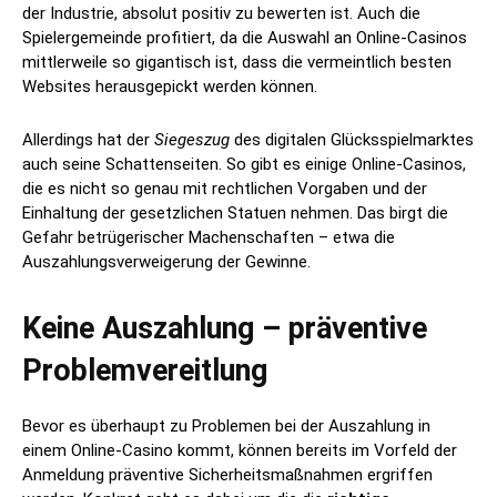
der Industrie, absolut positiv zu bewerten ist. Auch die
Spielergemeinde profitiert, da die Auswahl an Online-Casinos
mittlerweile so gigantisch ist, dass die vermeintlich besten
Websites herausgepickt werden können.
Allerdings hat der
Siegeszug
des digitalen Glücksspielmarktes
auch seine Schattenseiten. So gibt es einige Online-Casinos,
die es nicht so genau mit rechtlichen Vorgaben und der
Einhaltung der gesetzlichen Statuen nehmen. Das birgt die
Gefahr betrügerischer Machenschaften – etwa die
Auszahlungsverweigerung der Gewinne.
Keine Auszahlung – präventive
Problemvereitlung
Bevor es überhaupt zu Problemen bei der Auszahlung in
einem Online-Casino kommt, können bereits im Vorfeld der
Anmeldung präventive Sicherheitsmaßnahmen ergriffen