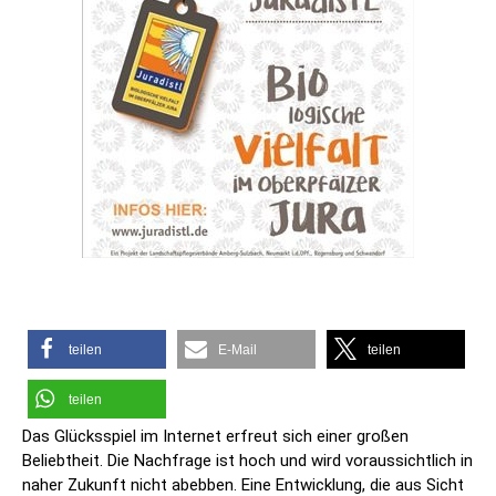
teilen
E-Mail
teilen
teilen
Das Glücksspiel im Internet erfreut sich einer großen
Beliebtheit. Die Nachfrage ist hoch und wird voraussichtlich in
naher Zukunft nicht abebben. Eine Entwicklung, die aus Sicht