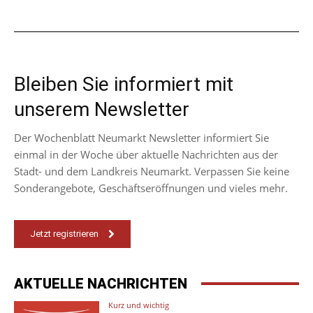
Bleiben Sie informiert mit
unserem Newsletter
Der Wochenblatt Neumarkt Newsletter informiert Sie
einmal in der Woche über aktuelle Nachrichten aus der
Stadt- und dem Landkreis Neumarkt. Verpassen Sie keine
Sonderangebote, Geschäftseröffnungen und vieles mehr.
Jetzt registrieren
AKTUELLE NACHRICHTEN
Kurz und wichtig