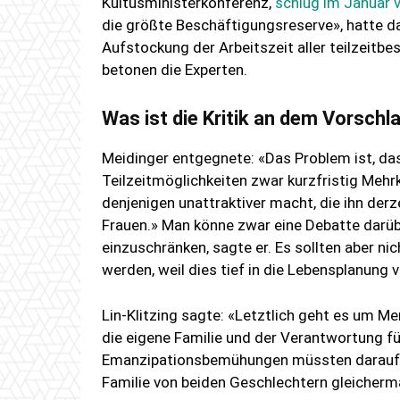
Kultusministerkonferenz,
schlug im Januar 
die größte Beschäftigungsreserve», hatte d
Aufstockung der Arbeitszeit aller teilzeitbe
betonen die Experten.
Was ist die Kritik an dem Vorschl
Meidinger entgegnete: «Das Problem ist, da
Teilzeitmöglichkeiten zwar kurzfristig Mehr
denjenigen unattraktiver macht, die ihn der
Frauen.» Man könne zwar eine Debatte darüb
einzuschränken, sagte er. Es sollten aber n
werden, weil dies tief in die Lebensplanung 
Lin-Klitzing sagte: «Letztlich geht es um Me
die eigene Familie und der Verantwortung fü
Emanzipationsbemühungen müssten darauf ger
Familie von beiden Geschlechtern gleicherm