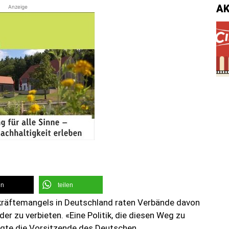
A
Anzeige
en
teilen
rkräftemangels in Deutschland raten Verbände davon
der zu verbieten. «Eine Politik, die diesen Weg zu
agte die Vorsitzende des Deutschen