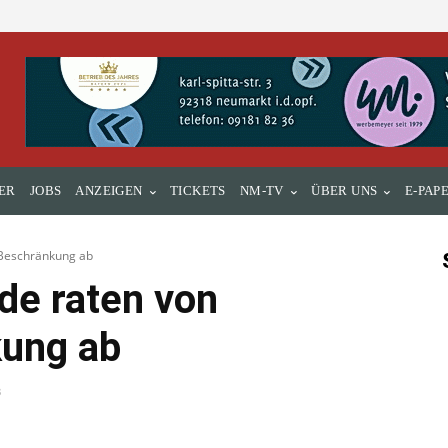
ER
JOBS
ANZEIGEN
TICKETS
NM-TV
ÜBER UNS
E-PAP
-Beschränkung ab
de raten von
kung ab
3