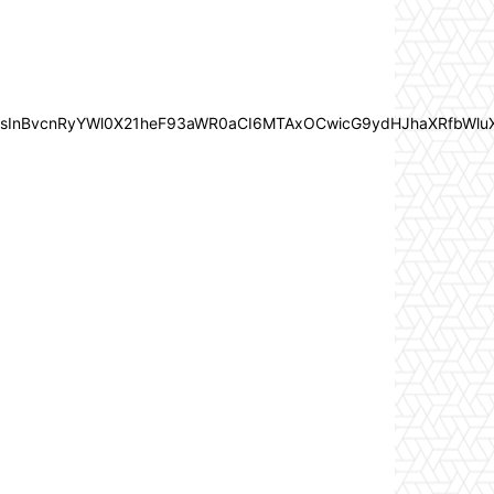
In0sInBvcnRyYWl0X21heF93aWR0aCI6MTAxOCwicG9ydHJhaXRfbWlu