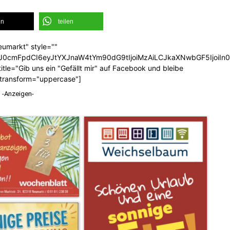
en
teilen
eumarkt" style=""
b3J0cmFpdCI6eyJtYXJnaW4tYm90dG9tIjoiMzAiLCJkaXNwbGF5Ijoi
tle="Gib uns ein "Gefällt mir" auf Facebook und bleibe
_transform="uppercase"]
-Anzeigen-