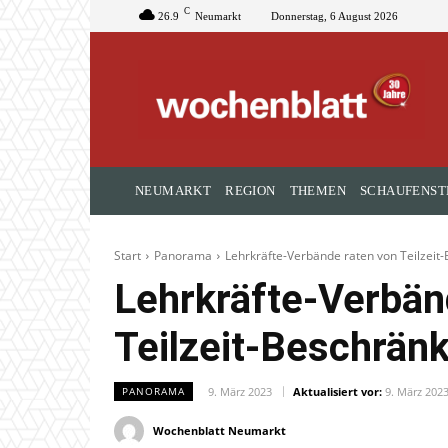
C
26.9
Neumarkt
Donnerstag, 6 August 2026
NEUMARKT
REGION
THEMEN
SCHAUFENST
Start
Panorama
Lehrkräfte-Verbände raten von Teilzeit
Lehrkräfte-Verbän
Teilzeit-Beschrän
9. März 2023
Aktualisiert vor:
9. März 202
PANORAMA
Wochenblatt Neumarkt