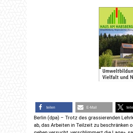
teilen
E-Mail
teil
Berlin (dpa) – Trotz des grassierenden Leh
ab, das Arbeiten in Teilzeit zu beschränken o
gehen versucht, verschlimmert die Lage», s