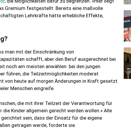
vor
, die Möglichkeiten dafür zu begrenzen. «Hier liegt
as Gremium festgestellt. Bereits eine maßvolle
schäftigten Lehrkräfte hätte erhebliche Effekte,
ag?
ss man mit der Einschränkung von
kapazitäten schafft, aber den Beruf ausgerechnet bei
zeit noch am meisten anwählen: bei den jungen
er führen, die Teilzeitmöglichkeiten moderat
icht von heute auf morgen Änderungen in Kraft gesetzt
vieler Menschen eingreife.
nschen, die mit ihrer Teilzeit der Verantwortung für
r die Kinder allgemein gerecht werden wollen.» Alle
ichtet sein, dass der Einsatz für die eigene
aßen getragen werde, forderte sie.