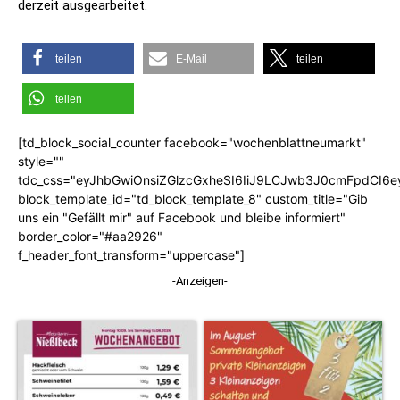
derzeit ausgearbeitet.
teilen
E-Mail
teilen
teilen
[td_block_social_counter facebook="wochenblattneumarkt"
style=""
tdc_css="eyJhbGwiOnsiZGlzcGxheSI6IiJ9LCJwb3J0cmFpdCI6
block_template_id="td_block_template_8" custom_title="Gib
uns ein "Gefällt mir" auf Facebook und bleibe informiert"
border_color="#aa2926"
f_header_font_transform="uppercase"]
-Anzeigen-