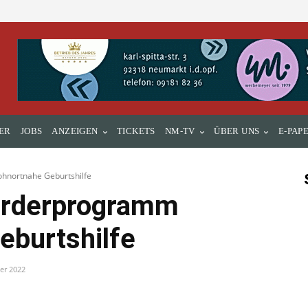
ER
JOBS
ANZEIGEN
TICKETS
NM-TV
ÜBER UNS
E-PAP
ohnortnahe Geburtshilfe
Förderprogramm
eburtshilfe
er 2022