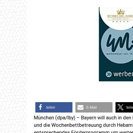
teilen
E-Mail
teil
München (dpa/lby) – Bayern will auch in d
und die Wochenbettbetreuung durch Hebam
entsprechendes Förderprogramm um weitere d