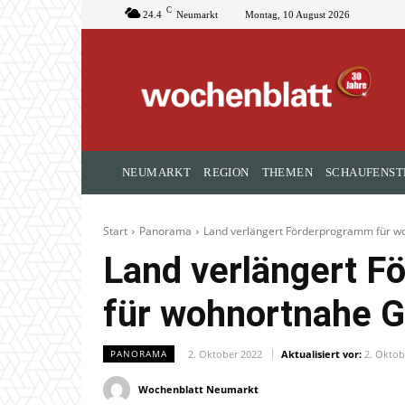
C
24.4
Neumarkt
Montag, 10 August 2026
NEUMARKT
REGION
THEMEN
SCHAUFENST
Start
Panorama
Land verlängert Förderprogramm für w
Land verlängert 
für wohnortnahe G
2. Oktober 2022
Aktualisiert vor:
2. Oktob
PANORAMA
Wochenblatt Neumarkt