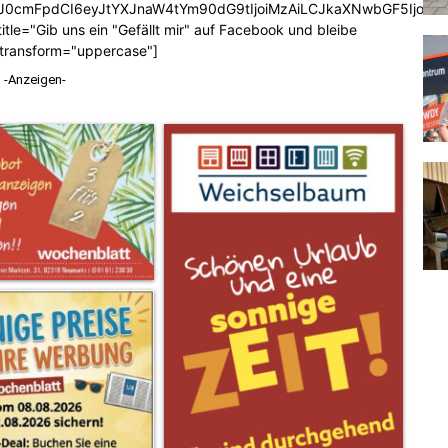
b3J0cmFpdCI6eyJtYXJnaW4tYm90dG9tIjoiMzAiLCJkaXNwbGF5Ijoi
tle="Gib uns ein "Gefällt mir" auf Facebook und bleibe
_transform="uppercase"]
-Anzeigen-