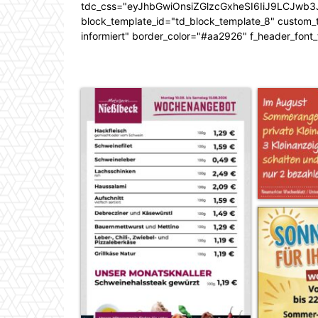
tdc_css="eyJhbGwiOnsiZGlzcGxheSI6IiJ9LCJw
block_template_id="td_block_template_8" custom_ti
informiert" border_color="#aa2926" f_header_font