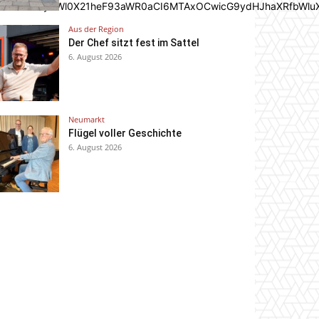
In0sInBvcnRyYWl0X21heF93aWR0aCI6MTAxOCwicG9ydHJhaXRfbWlu
Aus der Region
Der Chef sitzt fest im Sattel
6. August 2026
Neumarkt
Flügel voller Geschichte
6. August 2026