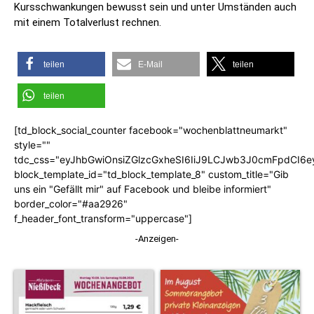
Kursschwankungen bewusst sein und unter Umständen auch
mit einem Totalverlust rechnen.
teilen
E-Mail
teilen
teilen
[td_block_social_counter facebook="wochenblattneumarkt"
style=""
tdc_css="eyJhbGwiOnsiZGlzcGxheSI6IiJ9LCJwb3J0cmFpdCI6
block_template_id="td_block_template_8" custom_title="Gib
uns ein "Gefällt mir" auf Facebook und bleibe informiert"
border_color="#aa2926"
f_header_font_transform="uppercase"]
-Anzeigen-