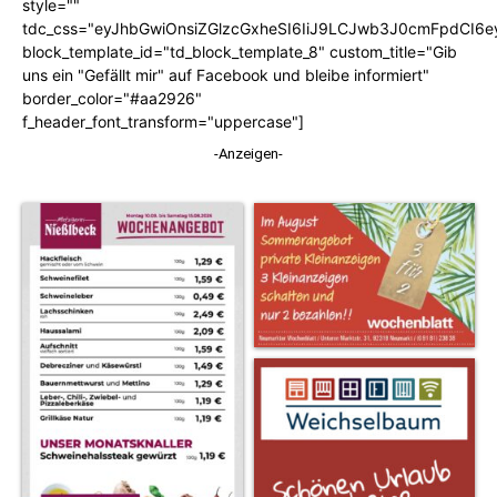
style=""
tdc_css="eyJhbGwiOnsiZGlzcGxheSI6IiJ9LCJwb3J0cmFpdCI6
block_template_id="td_block_template_8" custom_title="Gib
uns ein "Gefällt mir" auf Facebook und bleibe informiert"
border_color="#aa2926"
f_header_font_transform="uppercase"]
-Anzeigen-