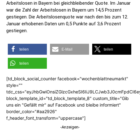
Arbeitslosen in Bayern bei gleichbleibender Quote. Im Januar
war die Zahl der Arbeitslosen in Bayern um 14,5 Prozent
gestiegen. Die Arbeitslosenquote war nach den bis zum 12.
Januar erhobenen Daten um 0,5 Punkte auf 3,6 Prozent
gestiegen.
teilen
E-Mail
teilen
teilen
[td_block_social_counter facebook="wochenblattneumarkt"
style=""
tdc_css="eyJhbGwiOnsiZGlzcGxheSI6IiJ9LCJwb3J0cmFpdCI6
block_template_id="td_block_template_8" custom_title="Gib
uns ein "Gefällt mir" auf Facebook und bleibe informiert"
border_color="#aa2926"
f_header_font_transform="uppercase"]
-Anzeigen-