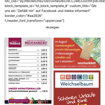
tdc_css="eyJhbGwiOnsiZGlzcGxheSI6IiJ9LCJwb3J0cmFpdCI6
block_template_id="td_block_template_8" custom_title="Gib
uns ein "Gefällt mir" auf Facebook und bleibe informiert"
border_color="#aa2926"
f_header_font_transform="uppercase"]
-Anzeigen-