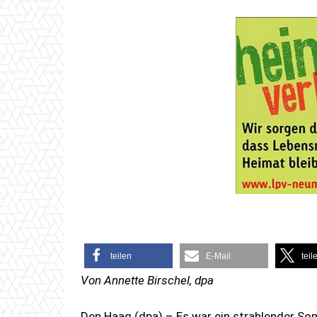
teilen
E-Mail
teil
Von Annette Birschel, dpa
Den Haag (dpa) – Es war ein strahlender Som