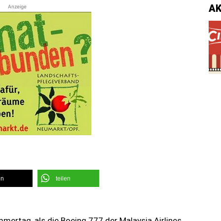
A
Anzeige
en
teilen
mertag, als die Boeing 777 der Malaysia Airlines