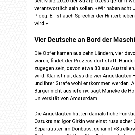
seit März 2020 der Strafprozess geführt wo
verantwortlich sein sollen. «Wir haben acht
Ploeg. Er ist auch Sprecher der Hinterbliebe
wird.»
Vier Deutsche an Bord der Masch
Die Opfer kamen aus zehn Ländern, vier dav
waren, findet der Prozess dort statt. Hunde
zugegen sein, davon etwa 80 aus Australien.
wird. Klar ist nur, dass die vier Angeklagten
und ihrer Strafe wohl entkommen werden. All
Bürger nicht ausliefern», sagt Marieke de Ho
Universität von Amsterdam.
Die Angeklagten hatten damals hohe Funktio
Ostukraine: Igor Girkin war einst russisch
Separatisten im Donbass, genannt «Strelkow».