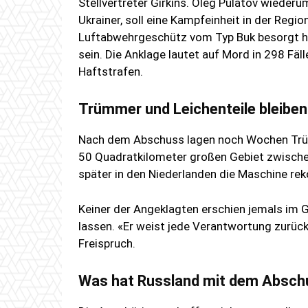
Stellvertreter Girkins. Oleg Pulatov wieder
Ukrainer, soll eine Kampfeinheit in der Regio
Luftabwehrgeschütz vom Typ Buk besorgt ha
sein. Die Anklage lautet auf Mord in 298 Fäl
Haftstrafen.
Trümmer und Leichenteile bleiben
Nach dem Abschuss lagen noch Wochen Trüm
50 Quadratkilometer großen Gebiet zwisch
später in den Niederlanden die Maschine reko
Keiner der Angeklagten erschien jemals im Ger
lassen. «Er weist jede Verantwortung zurück
Freispruch.
Was hat Russland mit dem Absch