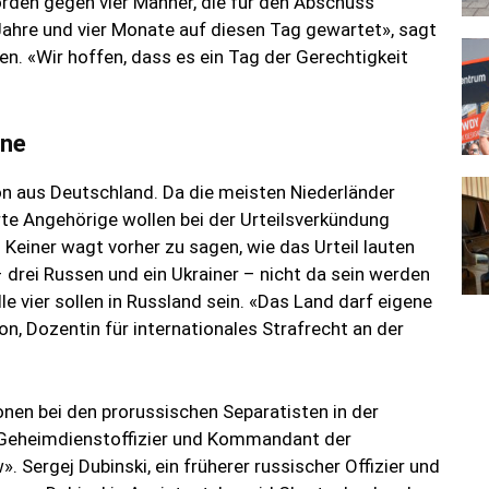
rden gegen vier Männer, die für den Abschuss
 Jahre und vier Monate auf diesen Tag gewartet», sagt
nen. «Wir hoffen, dass es ein Tag der Gerechtigkeit
ine
on aus Deutschland. Da die meisten Niederländer
rte Angehörige wollen bei der Urteilsverkündung
 Keiner wagt vorher zu sagen, wie das Urteil lauten
 – drei Russen und ein Ukrainer – nicht da sein werden
e vier sollen in Russland sein. «Das Land darf eigene
on, Dozentin für internationales Strafrecht an der
nen bei den prorussischen Separatisten in der
er Geheimdienstoffizier und Kommandant der
 Sergej Dubinski, ein früherer russischer Offizier und