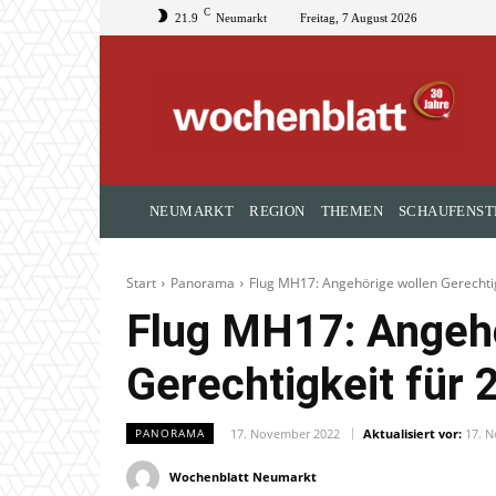
C
21.9
Neumarkt
Freitag, 7 August 2026
NEUMARKT
REGION
THEMEN
SCHAUFENST
Start
Panorama
Flug MH17: Angehörige wollen Gerechtig
Flug MH17: Angehö
Gerechtigkeit für 
17. November 2022
Aktualisiert vor:
17. 
PANORAMA
Wochenblatt Neumarkt