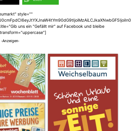
eumarkt" style=""
b3J0cmFpdCI6eyJtYXJnaW4tYm90dG9tIjoiMzAiLCJkaXNwbGF5Ijoi
tle="Gib uns ein "Gefällt mir" auf Facebook und bleibe
_transform="uppercase"]
-Anzeigen-