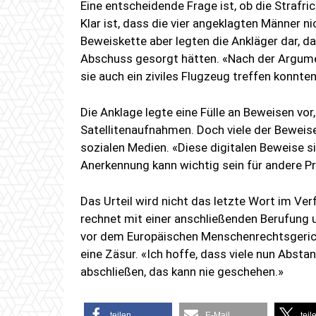
Eine entscheidende Frage ist, ob die Strafr
Klar ist, dass die vier angeklagten Männer n
Beweiskette aber legten die Ankläger dar, d
Abschuss gesorgt hätten. «Nach der Argumen
sie auch ein ziviles Flugzeug treffen konnten
Die Anklage legte eine Fülle an Beweisen vor,
Satellitenaufnahmen. Doch viele der Bewei
sozialen Medien. «Diese digitalen Beweise si
Anerkennung kann wichtig sein für andere P
Das Urteil wird nicht das letzte Wort im Ver
rechnet mit einer anschließenden Berufung u
vor dem Europäischen Menschenrechtsgerich
eine Zäsur. «Ich hoffe, dass viele nun Absta
abschließen, das kann nie geschehen.»
teilen
E-Mail
teil