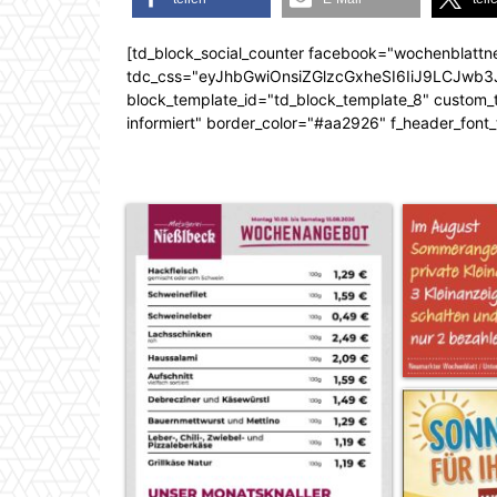
[td_block_social_counter facebook="wochenblattn
tdc_css="eyJhbGwiOnsiZGlzcGxheSI6IiJ9LCJw
block_template_id="td_block_template_8" custom_ti
informiert" border_color="#aa2926" f_header_font