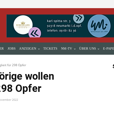
ER
JOBS
ANZEIGEN
TICKETS
NM-TV
ÜBER UNS
E-PAP
keit für 298 Opfer
rige wollen
298 Opfer
November 2022