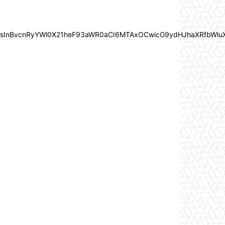
In0sInBvcnRyYWl0X21heF93aWR0aCI6MTAxOCwicG9ydHJhaXRfbWlu