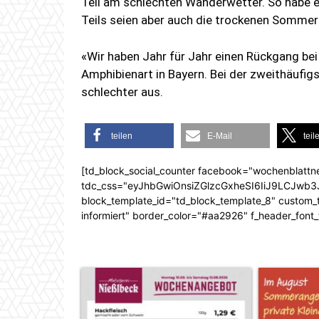
Teil am schlechten Wanderwetter. So habe 
Teils seien aber auch die trockenen Sommer
«Wir haben Jahr für Jahr einen Rückgang bei 
Amphibienart in Bayern. Bei der zweithäufig
schlechter aus.
teilen
E-Mail
teil
[td_block_social_counter facebook="wochenblattn
tdc_css="eyJhbGwiOnsiZGlzcGxheSI6IiJ9LCJw
block_template_id="td_block_template_8" custom_ti
informiert" border_color="#aa2926" f_header_font