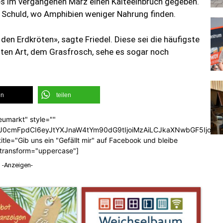
es im vergangenen März einen Kälteeinbruch gegeben.
 Schuld, wo Amphibien weniger Nahrung finden.
den Erdkröten», sagte Friedel. Diese sei die häufigste
sten Art, dem Grasfrosch, sehe es sogar noch
en
teilen
eumarkt" style=""
b3J0cmFpdCI6eyJtYXJnaW4tYm90dG9tIjoiMzAiLCJkaXNwbGF5Ijoi
tle="Gib uns ein "Gefällt mir" auf Facebook und bleibe
_transform="uppercase"]
-Anzeigen-