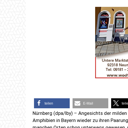
teilen
E-Mail
teil
Nürnberg (dpa/lby) – Angesichts der milden
Amphibien in Bayern wieder zu ihren Paarun
manchen Orten schon unterwegs gewesen, s