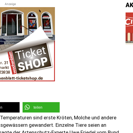
A
Anzeige
en
teilen
 Temperaturen sind erste Kröten, Molche und andere
gsgewässern gewandert. Einzelne Tiere seien an
agte der Artenschutz-Experte Uwe Friedel vom Bund