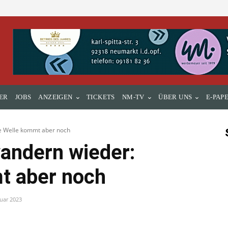
ER
JOBS
ANZEIGEN
TICKETS
NM-TV
ÜBER UNS
E-PAP
e Welle kommt aber noch
andern wieder:
t aber noch
ruar 2023