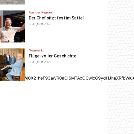
Aus der Region
Der Chef sitzt fest im Sattel
6. August 2026
Neumarkt
Flügel voller Geschichte
6. August 2026
In0sInBvcnRyYWl0X21heF93aWR0aCI6MTAxOCwicG9ydHJhaXRfbWlu