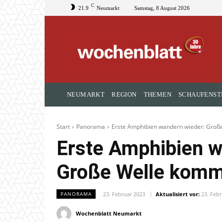
C
21.9
Neumarkt
Samstag, 8 August 2026
NEUMARKT
REGION
THEMEN
SCHAUFENST
Start
Panorama
Erste Amphibien wandern wieder: Groß
Erste Amphibien w
Große Welle komm
23. Februar 2023
Aktualisiert vor:
23. Feb
PANORAMA
Wochenblatt Neumarkt