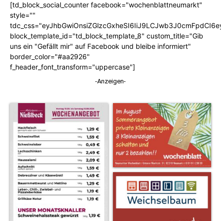
[td_block_social_counter facebook="wochenblattneumarkt"
style=""
tdc_css="eyJhbGwiOnsiZGlzcGxheSI6IiJ9LCJwb3J0cmFpdCI6
block_template_id="td_block_template_8" custom_title="Gib
uns ein "Gefällt mir" auf Facebook und bleibe informiert"
border_color="#aa2926"
f_header_font_transform="uppercase"]
-Anzeigen-