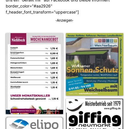
border_color="#aa2926"
f_header_font_transform="uppercase"]
-Anzeigen-