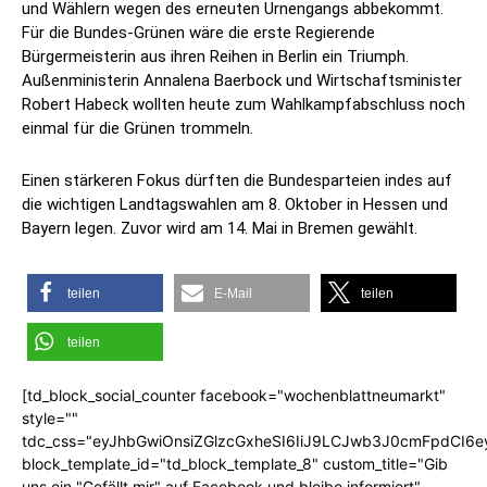
und Wählern wegen des erneuten Urnengangs abbekommt.
Für die Bundes-Grünen wäre die erste Regierende
Bürgermeisterin aus ihren Reihen in Berlin ein Triumph.
Außenministerin Annalena Baerbock und Wirtschaftsminister
Robert Habeck wollten heute zum Wahlkampfabschluss noch
einmal für die Grünen trommeln.
Einen stärkeren Fokus dürften die Bundesparteien indes auf
die wichtigen Landtagswahlen am 8. Oktober in Hessen und
Bayern legen. Zuvor wird am 14. Mai in Bremen gewählt.
teilen
E-Mail
teilen
teilen
[td_block_social_counter facebook="wochenblattneumarkt"
style=""
tdc_css="eyJhbGwiOnsiZGlzcGxheSI6IiJ9LCJwb3J0cmFpdCI6
block_template_id="td_block_template_8" custom_title="Gib
uns ein "Gefällt mir" auf Facebook und bleibe informiert"