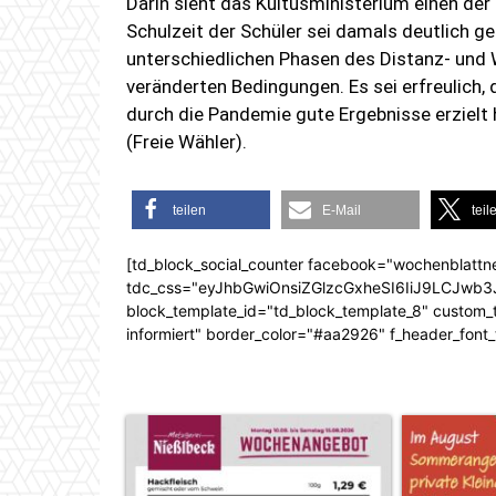
Darin sieht das Kultusministerium einen der
Schulzeit der Schüler sei damals deutlich 
unterschiedlichen Phasen des Distanz- und 
veränderten Bedingungen. Es sei erfreulich,
durch die Pandemie gute Ergebnisse erzielt h
(Freie Wähler).
teilen
E-Mail
teil
[td_block_social_counter facebook="wochenblattn
tdc_css="eyJhbGwiOnsiZGlzcGxheSI6IiJ9LCJw
block_template_id="td_block_template_8" custom_ti
informiert" border_color="#aa2926" f_header_font