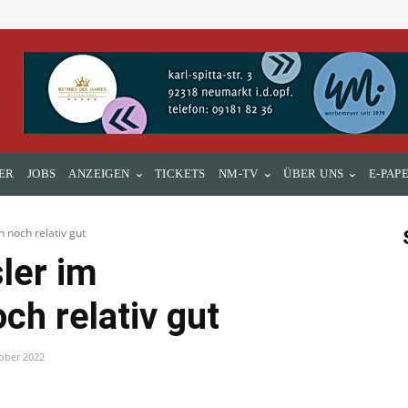
ER
JOBS
ANZEIGEN
TICKETS
NM-TV
ÜBER UNS
E-PAP
 noch relativ gut
ler im
ch relativ gut
ober 2022