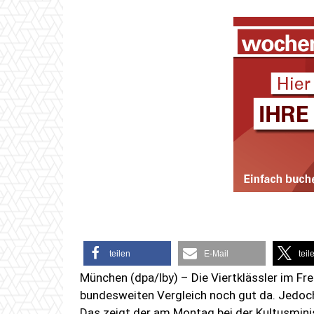
teilen
E-Mail
teil
München (dpa/lby) – Die Viertklässler im Fr
bundesweiten Vergleich noch gut da. Jedoch
Das zeigt der am Montag bei der Kultusminis