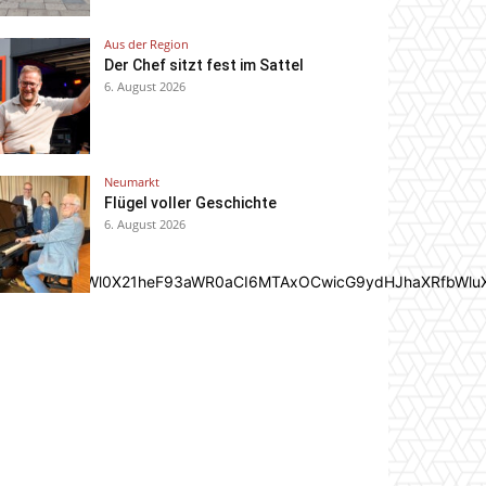
Aus der Region
Der Chef sitzt fest im Sattel
6. August 2026
Neumarkt
Flügel voller Geschichte
6. August 2026
In0sInBvcnRyYWl0X21heF93aWR0aCI6MTAxOCwicG9ydHJhaXRfbWlu