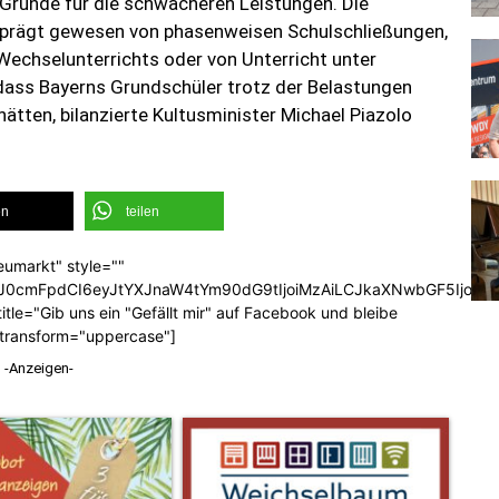
 Gründe für die schwächeren Leistungen. Die
geprägt gewesen von phasenweisen Schulschließungen,
Wechselunterrichts oder von Unterricht unter
 dass Bayerns Grundschüler trotz der Belastungen
ätten, bilanzierte Kultusminister Michael Piazolo
en
teilen
eumarkt" style=""
b3J0cmFpdCI6eyJtYXJnaW4tYm90dG9tIjoiMzAiLCJkaXNwbGF5Ijoi
tle="Gib uns ein "Gefällt mir" auf Facebook und bleibe
_transform="uppercase"]
-Anzeigen-