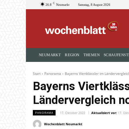
C
26.8
Neumarkt
Samstag, 8 August 2026
NEUMARKT
REGION
THEMEN
SCHAUFENST
Start
Panorama
Bayerns Viertklässler im Ländervergleich
Bayerns Viertkläss
Ländervergleich no
17. Oktober 2022
Aktualisiert vor:
17. Okt
PANORAMA
Wochenblatt Neumarkt