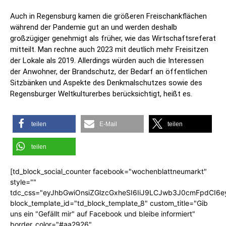
Auch in Regensburg kamen die größeren Freischankflächen
während der Pandemie gut an und werden deshalb
großzügiger genehmigt als früher, wie das Wirtschaftsreferat
mitteilt. Man rechne auch 2023 mit deutlich mehr Freisitzen
der Lokale als 2019. Allerdings würden auch die Interessen
der Anwohner, der Brandschutz, der Bedarf an öffentlichen
Sitzbänken und Aspekte des Denkmalschutzes sowie des
Regensburger Weltkulturerbes berücksichtigt, heißt es.
teilen
E-Mail
teilen
teilen
[td_block_social_counter facebook="wochenblattneumarkt"
style=""
tdc_css="eyJhbGwiOnsiZGlzcGxheSI6IiJ9LCJwb3J0cmFpdCI6
block_template_id="td_block_template_8" custom_title="Gib
uns ein "Gefällt mir" auf Facebook und bleibe informiert"
border_color="#aa2926"